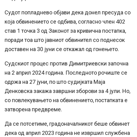
Судот попладнево објави дека донел пресуда со
која обвинението се одбива, согласно член 402
став 1 точка 3 од Законот за кривична постапка,
поради тоа што јавниот обвинител со поднесок
доставен на 30 јуни се откажал од гонењето.
Судскиот процес против Димитриевски започна
на 2 април 2024 година. Последното рочиште се
одржа на 27 јуни, по што судијката Маја
Денковска закажа завршни зборови за 4 јули. Но,
со повлекувањето на обвинението, постапката е
затворена предвреме.
Да се потсетиме, градоначалникот беше обвинет
дека од април 2023 година не извршил службена