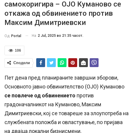
самокоригира – ОЈО Куманово се
откажа од обвинението против
Максим Димитриевски
На
2 Jul, 2025 во 21:35 часот.
Од
Portal
106
Сподели
Пет дена пред планираните завршни зборови,
Основното јавно обвинителство (ОЈО) Куманово
се повлече од обвинението
против
градоначалникот на Куманово, Максим
Димитриевски, кој се товареше за злоупотреба на
службената положба и овластување, по пријава
на двајца локални бизнисмени.