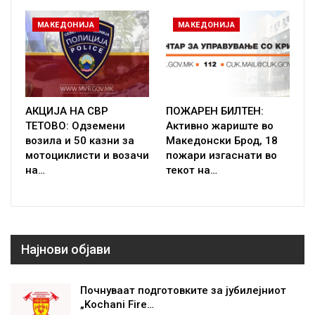
МАКЕДОНИЈА
МАКЕДОНИЈА
АКЦИЈА НА СВР
ПОЖАРЕН БИЛТЕН:
ТЕТОВО: Одземени
Активно жариште во
возила и 50 казни за
Македонски Брод, 18
мотоциклисти и возачи
пожари изгаснати во
на…
текот на…
Најнови објави
Почнуваат подготовките за јубилејниот
„Kochani Fire…