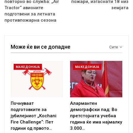
повторно во служба: „Air
пожари, изгаснати 18 низ
Tractor“ авионите
земјата
подготвени за летната
противпожарна сезона
Може ќе ви се допадне
Сите
МАКЕДОНИЈА
МАКЕДОНИЈА
Почнуваат
Алармантен
подготовките за
демографски пад: Во
јубилејниот „Kochani
претстојната учебна
Fire Challenge“: Пет
година ќе има најмалку
години од првото…
3.000…