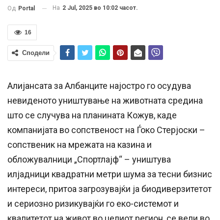
На
2 Jul, 2025 во 10:02 часот.
Од
Portal
16
Сподели
Алијансата за Албанците најостро го осудува
невиденото уништување на животната средина
што се случува на планината Кожув, каде
компанијата во сопственост на Ѓоко Стерјоски –
сопственик на мрежата на казина и
обложувалници „Спортлајф“ – уништува
илјадници квадратни метри шума за тесни бизнис
интереси, притоа загрозувајќи ја биодиверзитетот
и сериозно ризикувајќи го еко-системот и
квалитетот на живот во целиот регион, се вели во