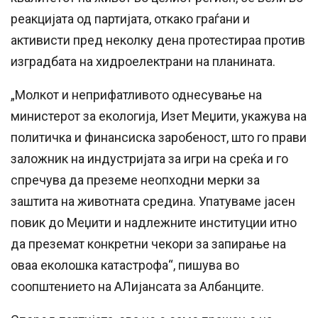
реакцијата од партијата, откако граѓани и
активисти пред неколку дена протестираа против
изградбата на хидроелектрани на планината.
„Молкот и неприфатливото однесување на
министерот за екологија, Изет Меџити, укажува на
политичка и финансиска заробеност, што го прави
заложник на индустријата за игри на среќа и го
спречува да преземе неопходни мерки за
заштита на животната средина. Упатуваме јасен
повик до Меџити и надлежните институции итно
да преземат конкретни чекори за запирање на
оваа еколошка катастрофа“, пишува во
соопштението на АЛијансата за Албанците.