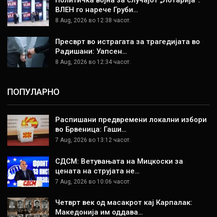
Политичка војна за случајот „Лотарија“:
ВЛЕН го нарече Груби…
8 Aug, 2026 во 12:38 часот.
Пресврт во истрагата за трагедијата во
Радишани: Уапсен…
8 Aug, 2026 во 12:34 часот.
ПОПУЛАРНО
Распишани предвремени локални избори
во Брвеница: Гаши…
7 Aug, 2026 во 13:12 часот.
СДСМ: Ветувањата на Мицкоски за
цената на струјата не…
7 Aug, 2026 во 10:06 часот.
Четврт век од масакрот кај Карпалак:
Македонија им оддава…