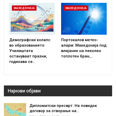
МАКЕДОНИЈА
МАКЕДОНИЈА
Демографски колапс
Портокалов метео-
во образованието:
аларм: Македонија под
Училиштата
влијание на пеколен
остануваат празни,
топлотен бран,…
годинава се…
Најнови објави
Дипломатски пресврт: На повидок
договор за отворање на…