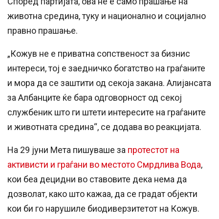
Според партијата, ова не е само прашање на
животна средина, туку и национално и социјално
правно прашање.
„Кожув не е приватна сопственост за бизнис
интереси, тој е заедничко богатство на граѓаните
и мора да се заштити од секоја закана. Алијансата
за Албанците ќе бара одговорност од секој
службеник што ги штети интересите на граѓаните
и животната средина“, се додава во реакцијата.
На 29 јуни Мета пишуваше за
протестот на
активисти и граѓани во местото Смрдлива Вода
,
кои беа децидни во ставовите дека нема да
дозволат, како што кажаа, да се градат објекти
кои би го нарушиле биодиверзитетот на Кожув.