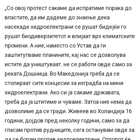
„Со овој протест сакаме да испратиме порака до
властите, да им дадеме до знаење дека
насекаде хидроелектрани се рушат бидејќи го
рушат биодиверзитетот и влијаат врз климатските
промени. А ние, наместо со Устав да ги
заштитутваме планините, кај нас се дозволува
истите да уништуваат. не се работи овде само за
реката Дошница. Во Македонија треба да се
стопираат сите концесии за изградба на мини
хидроелектрани. Ако си ја сакаме државата,
треба да ја штитиме и чуваме. Затоа ние нема да
дозволиме да се гради. Живеев во Холандија 16
години, дојдов пред неколку години, само за да
гласам против рудниците, сега останувам овде за
да се борам против хидроелектрани. Отпорот ќе