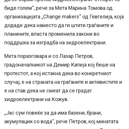
биде голем“, рече за Мета Марина Томова од
организацијата „Change makers“ од Гевгелија, која
додаде дека наместо да ги штити граѓаните и
планините, власта променила закони во
поддршка за изградба на хидроелектрани.
Мета поразговара и со Лазар Петров,
градоначалникот на Демир Капија кој беше на
протестот, а кој истакна дека во конкретниот
случај, е на страната на граѓаните и активистите и
е на став дека не смеат да се градат
хидроелектрани на Кожув.
„Јас сум повеќе за да има базени, брани,
акумулации со вода“, рече Петров, кој минатата