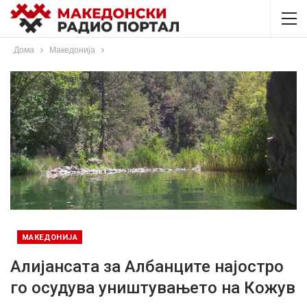
Дома
Македонија
МАКЕДОНИЈА
Aлијансата за Албанците најостро
го осудува уништувањето на Кожув