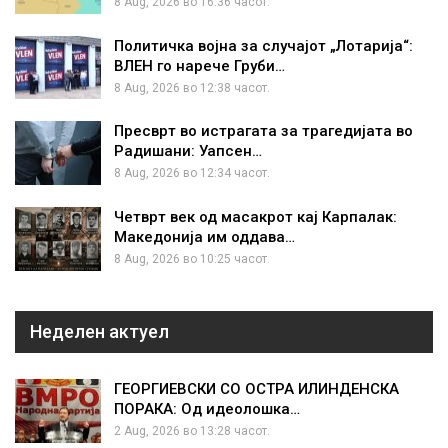
8 Aug, 2026 во 16:36 часот.
Политичка војна за случајот „Лотарија“:
ВЛЕН го нарече Груби…
8 Aug, 2026 во 12:38 часот.
Пресврт во истрагата за трагедијата во
Радишани: Уапсен…
8 Aug, 2026 во 12:34 часот.
Четврт век од масакрот кај Карпалак:
Македонија им оддава…
8 Aug, 2026 во 10:25 часот.
Неделен актуел
ГЕОРГИЕВСКИ СО ОСТРА ИЛИНДЕНСКА
ПОРАКА: Од идеолошка…
2 Aug, 2026 во 13:28 часот.