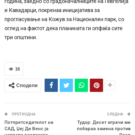
година, заедно со градоначалниците на Гевгелија
и Кавадарци, покренаа иницијатива за
прогласување на Кожув за Национален парк, со
оглед на фактот дека планината ги опфаќа сите
три општини.
16
Сподели
ПРЕТХОДНА
СЛЕДНА
Потпретседателот на
Тудор: Десет играчи ми
САД, Џеј Ди Венс ја
побараа замена против