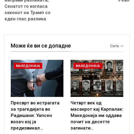
направи разликата,
Реал
Сенатот го изгласа
законот на Трамп со
еден глас разлика
Може ќе ви се допадне
Сите
МАКЕДОНИЈА
МАКЕДОНИЈА
Пресврт во истрагата
Четврт век од
за трагедијата во
масакрот кај Карпалак:
Радишани: Уапсен
Македонија им оддава
возач кој ја
почит на десетте
предизвикал…
загинати…