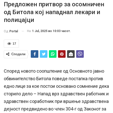
Предложен притвор за осомничен
од Битола кој нападнал лекари и
полицајци
На
1 Jul, 2025 во 10:03 часот.
Од
Portal
17
Сподели
Според новото соопштение од Основното јавно
обвинителство Битола поведе постапка против
едно лице за кое постои основано сомнение дека
сторило дело – Напад врз здравствен работник и
здравствен соработник при вршење здравствена
дејност предвидено во член 304-г од Законот за