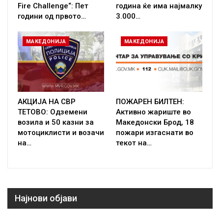
Fire Challenge“: Пет
година ќе има најмалку
години од првото…
3.000…
МАКЕДОНИЈА
МАКЕДОНИЈА
АКЦИЈА НА СВР
ПОЖАРЕН БИЛТЕН:
ТЕТОВО: Одземени
Активно жариште во
возила и 50 казни за
Македонски Брод, 18
мотоциклисти и возачи
пожари изгаснати во
на…
текот на…
Најнови објави