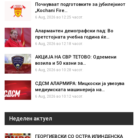
Почнуваат подготовките за јубилејниот
„Kochani Fire…
6 Aug, 2026 во 12:25 часот.
Алармантен демографски пад: Во
претстојната учебна година ќе…
6 Aug, 2026 во 12:18 часот.
АКЦИЈА НА СВР ТЕТОВО: Одземени
возила и 50 казни за…
6 Aug, 2026 во 10:28 часот.
СДСМ АЛАРМИРА: Мицкоски ја увезува
медиумската машинерија на…
6 Aug, 2026 во 10:12 часот.
Неделен актуел
ГЕОРГИЕВСКИ СО ОСТРА ИЛИНДЕНСКА