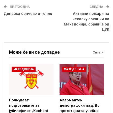
ПРЕТХОДНА
СЛЕДНА
Денеска сончево и топло
Активни пожари на
неколку локации во
Македонија, објавија од
ЦУК
Може ќе ви се допадне
Сите
МАКЕДОНИЈА
МАКЕДОНИЈА
Почнуваат
Алармантен
подготовките за
демографски пад: Во
јубилејниот „Kochani
претстојната учебна