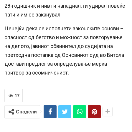
28-годишник и нив ги нападнал, ги удирал повеќе
пати и им се заканувал.
Ценејќи дека се исполнети законските основи –
опасност од бегство и можност за повторување
на делото, јавниот обвинител до судијата на
претходна постапка од Основниот суд во Битола
достави предлог за определување мерка
притвор за осомничениот.
17
Сподели