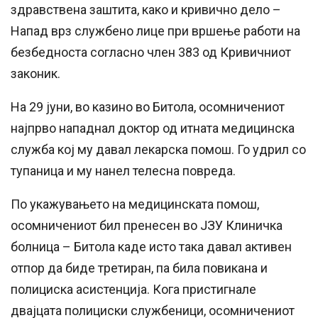
здравствена заштита, како и кривично дело –
Напад врз службено лице при вршење работи на
безбедноста согласно член 383 од Кривичниот
законик.
На 29 јуни, во казино во Битола, осомничениот
најпрво нападнал доктор од итната медицинска
служба кој му давал лекарска помош. Го удрил со
тупаница и му нанел телесна повреда.
По укажувањето на медицинската помош,
осомничениот бил пренесен во ЈЗУ Клиничка
болница – Битола каде исто така давал активен
отпор да биде третиран, па била повикана и
полициска асистенција. Кога пристигнале
двајцата полициски службеници, осомничениот