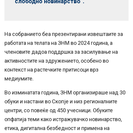
слободно новинарство“.
На собранието беа презентирани извештаите за
работата на телата на ЗНМ во 2024 година, а
членовите дадоа поддршка за засилување на
активностите на здружението, особено во
контекст на растечките притисоци врз
медиумите.
Во изминатата година, ЗНМ организираше над 30
обуки и настани во Скопје и низ регионалните
центри, со повеќе од 450 учесници. Обуките
опфатија теми како истражувачко новинарство,
етика, дигитална безбедност и примена на