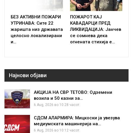
БЕЗ АКТИВНИ ПОЖАРИ
ПОЖАРОТ КАЈ
УТРИНАВА: Сите 22
КАВАДАРЦИ ПРЕД
жаришта низ државата
ЛИКВИДАЦИЈА: Јанчев
целосно локализирани
се сомнева дека
и…
огнената стихија е…
Најнови објави
АКЦИЈА НА СВР ТЕТОВО: Одземени
возила и 50 казни за…
6 Aug, 2026 во 10:28 часот.
СДСМ АЛАРМИРА: Мицкоски ја увезува
медиумската машинерија на…
6 Aug, 2026 во 10:12 часот.