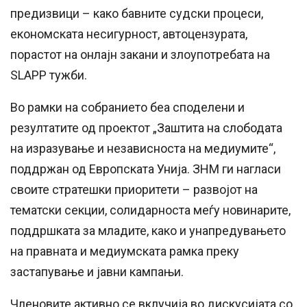
предизвици – како бавните судски процеси,
економската несигурност, автоцензурата,
порастот на онлајн закани и злоупотребата на
SLAPP тужби.
Во рамки на собранието беа споделени и
резултатите од проектот „Заштита на слободата
на изразување и независноста на медиумите“,
поддржан од Европската Унија. ЗНМ ги нагласи
своите стратешки приоритети – развојот на
тематски секции, солидарноста меѓу новинарите,
поддршката за младите, како и унапредувањето
на правната и медиумската рамка преку
застапување и јавни кампањи.
Членовите активно се вклучија во дискусијата со