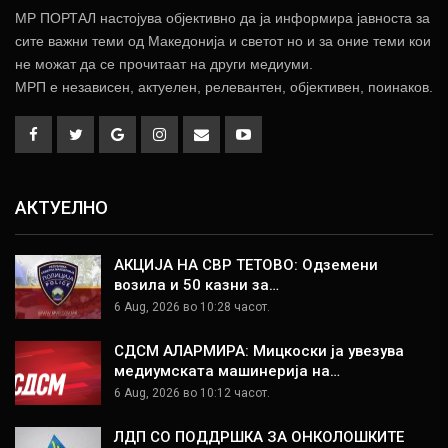
МР ПОРТАЛ настојува објективно да ја информира јавноста за
сите важни теми од Македонија и светот но и за оние теми кои
не можат да се прочитаат на други медиуми.
МРП е независен, актуелен, релевантен, објективен, поинаков.
АКТУЕЛНО
АКЦИЈА НА СВР ТЕТОВО: Одземени
возила и 50 казни за…
6 Aug, 2026 во 10:28 часот.
СДСМ АЛАРМИРА: Мицкоски ја увезува
медиумската машинерија на…
6 Aug, 2026 во 10:12 часот.
ЛДП СО ПОДДРШКА ЗА ОНКОЛОШКИТЕ