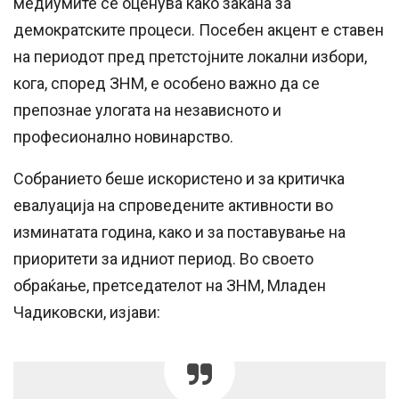
медиумите се оценува како закана за
демократските процеси. Посебен акцент е ставен
на периодот пред претстојните локални избори,
кога, според ЗНМ, е особено важно да се
препознае улогата на независното и
професионално новинарство.
Собранието беше искористено и за критичка
евалуација на спроведените активности во
изминатата година, како и за поставување на
приоритети за идниот период. Во своето
обраќање, претседателот на ЗНМ, Младен
Чадиковски, изјави: