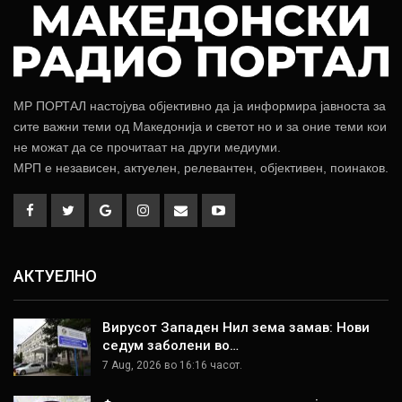
МР ПОРТАЛ настојува објективно да ја информира јавноста за
сите важни теми од Македонија и светот но и за оние теми кои
не можат да се прочитаат на други медиуми.
МРП е независен, актуелен, релевантен, објективен, поинаков.
АКТУЕЛНО
Вирусот Западен Нил зема замав: Нови
седум заболени во…
7 Aug, 2026 во 16:16 часот.