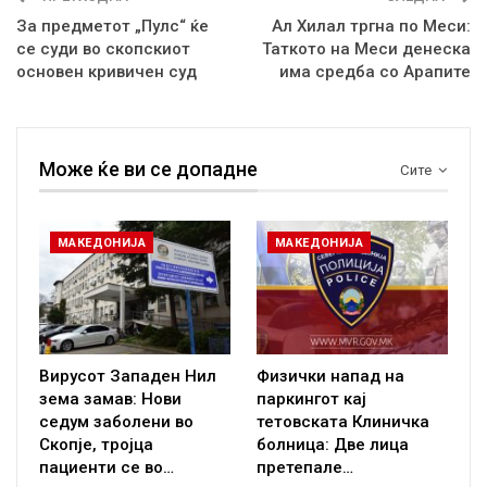
За предметот „Пулс“ ќе
Ал Хилал тргна по Меси:
се суди во скопскиот
Таткото на Меси денеска
основен кривичен суд
има средба со Арапите
Може ќе ви се допадне
Сите
МАКЕДОНИЈА
МАКЕДОНИЈА
Вирусот Западен Нил
Физички напад на
зема замав: Нови
паркингот кај
седум заболени во
тетовската Клиничка
Скопје, тројца
болница: Две лица
пациенти се во…
претепале…