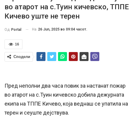
во атарот на с.Туин кичевско, ТППЕ
Кичево уште не терен
На
26 Jun, 2025 во 09:04 часот.
Од
Portal
16
Сподели
Пред неполни два часа повик за настанат пожар
во атарот на с.Туин кичевско добила дежурната
екипа на ТППЕ Кичево, која веднаш се упатила на
терен и сеуште дејствува.