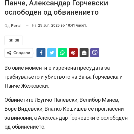
Панче, Александар Ѓорчевски
ослободен од обвинението
На
25 Jun, 2025 во 10:41 часот.
Од
Portal
38
Сподели
Во овие моменти е изречена пресудата за
грабнувањето и убиството на Вања Ѓорчевска и
Панче Жежовски.
Обвинетите Љупчо Палевски, Велибор Манев,
Боре Видевски, Влатко Кешишев се прогласени
за виновни, а Александар Ѓорчевски е ослободен
од обвинението.