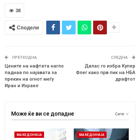
38
Сподели
ПРЕТХОДНА
СЛЕДНА
Цените на нафтата нагло
Далас го избра Купер
паднаа по најавата за
Флег како прв пик на НБА
прекин на огнот меѓу
драфтот
Иран и Израел
Може ќе ви се допадне
Сите
МАКЕДОНИЈА
МАКЕДОНИЈА