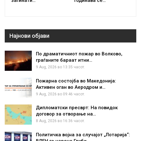
загинати…
годинава се…
Најнови објави
По драматичниот пожар во Волково,
граѓаните бараат итни…
9 Aug, 2026 во 13:35 часот.
Пожарна состојба во Македонија:
Активен оган во Аеродром и…
9 Aug, 2026 во 09:46 часот.
Дипломатски пресврт: На повидок
договор за отворање на…
8 Aug, 2026 во 16:36 часот.
Политичка војна за случајот „Лотарија“:
ВЛЕН го нарече Груби…