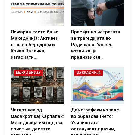
Пожарна состојба во
Пресврт во истрагата
Македонија: Активен
за трагедијата во
оган во Аеродром и
Радишани: Уапсен
Крива Паланка,
возач кој ја
изгаснати…
предизвикал…
МАКЕДОНИЈА
МАКЕДОНИЈА
Четврт век од
Демографски колапс
масакрот кај Карпалак:
во образованието:
Македонија им оддава
Училиштата
почит на десетте
остануваат празни,