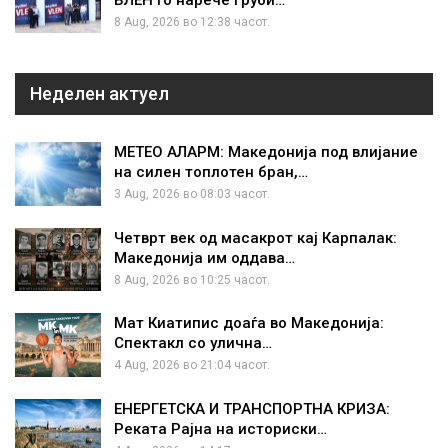
8 Aug, 2026 во 12:38 часот.
Неделен актуел
МЕТЕО АЛАРМ: Македонија под влијание
на силен топлотен бран,…
3 Aug, 2026 во 08:03 часот.
Четврт век од масакрот кај Карпалак:
Македонија им оддава…
8 Aug, 2026 во 10:25 часот.
Мат Киатипис доаѓа во Македонија:
Спектакл со улична…
4 Aug, 2026 во 21:04 часот.
ЕНЕРГЕТСКА И ТРАНСПОРТНА КРИЗА:
Реката Рајна на историски…