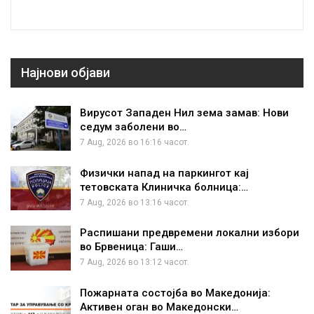
Најнови објави
Вирусот Западен Нил зема замав: Нови
седум заболени во…
7 Aug, 2026 во 16:16 часот.
Физички напад на паркингот кај
тетовската Клиничка болница:…
7 Aug, 2026 во 13:16 часот.
Распишани предвремени локални избори
во Брвеница: Гаши…
7 Aug, 2026 во 13:12 часот.
Пожарната состојба во Македонија:
Активен оган во Македонски…