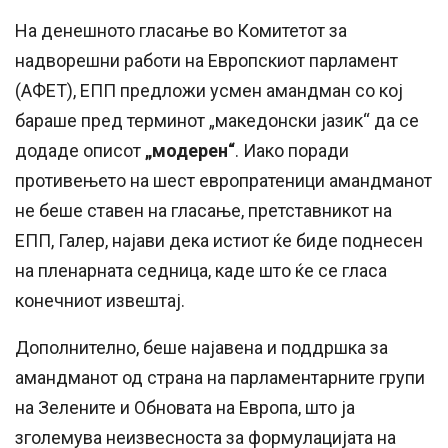
На денешното гласање во Комитетот за
надворешни работи на Европскиот парламент
(АФЕТ), ЕПП предложи усмен амандман со кој
бараше пред терминот „македонски јазик“ да се
додаде описот
„модерен“
. Иако поради
противењето на шест европратеници амандманот
не беше ставен на гласање, претставникот на
ЕПП, Галер, најави дека истиот ќе биде поднесен
на пленарната седница, каде што ќе се гласа
конечниот извештај.
Дополнително, беше најавена и поддршка за
амандманот од страна на парламентарните групи
на Зелените и Обновата на Европа, што ја
зголемува неизвесноста за формулацијата на