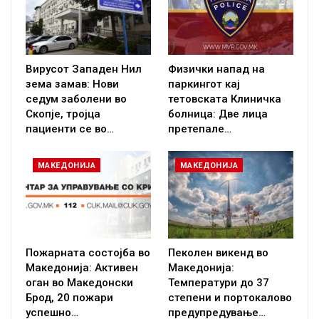
Вирусот Западен Нил
Физички напад на
зема замав: Нови
паркингот кај
седум заболени во
тетовската Клиничка
Скопје, тројца
болница: Две лица
пациенти се во…
претепале…
МАКЕДОНИЈА
МАКЕДОНИЈА
Пожарната состојба во
Пеколен викенд во
Македонија: Активен
Македонија:
оган во Македонски
Температури до 37
Брод, 20 пожари
степени и портокалово
успешно…
предупредување…