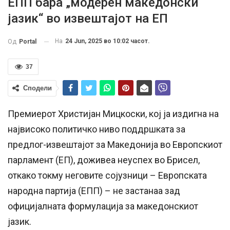
ЕПП бара „модерен македонски
јазик“ во извештајот на ЕП
На
24 Jun, 2025 во 10:02 часот.
Од
Portal
37
Сподели
Премиерот Христијан Мицкоски, кој ја издигна на
највисоко политичко ниво поддршката за
предлог-извештајот за Македонија во Европскиот
парламент (ЕП), доживеа неуспех во Брисел,
откако токму неговите сојузници – Европската
народна партија (ЕПП) – не застанаа зад
официјалната формулација за македонскиот
јазик.