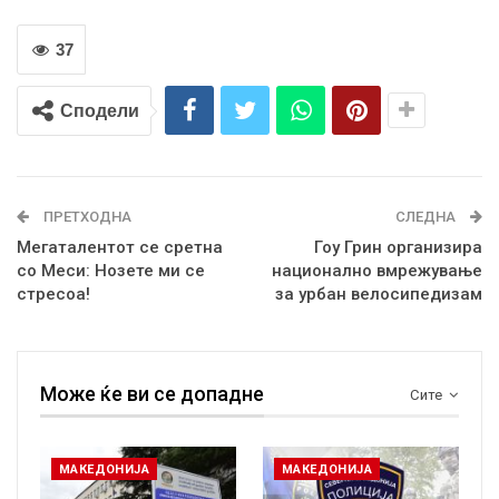
37
Сподели
ПРЕТХОДНА
СЛЕДНА
Мегаталентот се сретна
Гоу Грин организира
со Меси: Нозете ми се
национално вмрежување
стресоа!
за урбан велосипедизам
Може ќе ви се допадне
Сите
МАКЕДОНИЈА
МАКЕДОНИЈА