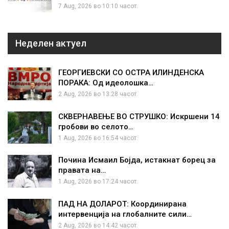
7 Aug, 2026 во 10:10 часот.
Неделен актуел
ГЕОРГИЕВСКИ СО ОСТРА ИЛИНДЕНСКА
ПОРАКА: Од идеолошка…
2 Aug, 2026 во 13:28 часот.
СКВЕРНАВЕЊЕ ВО СТРУШКО: Искршени 14
гробови во селото…
1 Aug, 2026 во 16:54 часот.
Почина Исмаил Бојда, истакнат борец за
правата на…
1 Aug, 2026 во 17:24 часот.
ПАД НА ДОЛАРОТ: Координирана
интервенција на глобалните сили…
2 Aug, 2026 во 14:42 часот.