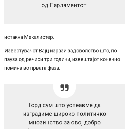
од Парламентот.
истакна Мекалистер.
Известувачот Вајц изрази задоволство што, по
пауза од речиси три години, извештајот конечно
помина во првата фаза.
Горд сум што успеавме да
изградиме широко политичко
мнозинство за овој добро