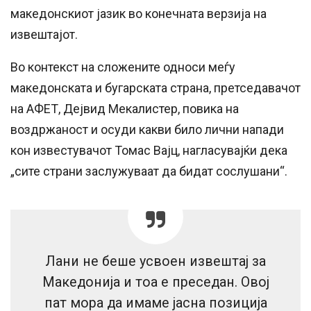
македонскиот јазик во конечната верзија на
извештајот.
Во контекст на сложените односи меѓу
македонската и бугарската страна, претседавачот
на АФЕТ, Дејвид Мекалистер, повика на
воздржаност и осуди какви било лични напади
кон известувачот Томас Вајц, нагласувајќи дека
„сите страни заслужуваат да бидат сослушани“.
Лани не беше усвоен извештај за
Македонија и тоа е преседан. Овој
пат мора да имаме јасна позиција