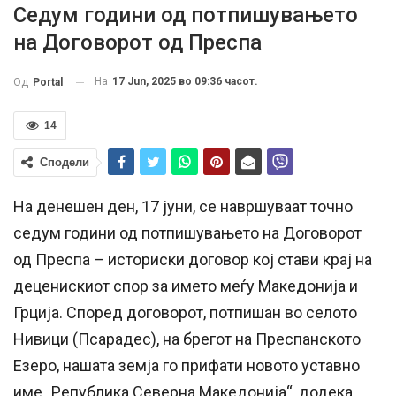
Седум години од потпишувањето
на Договорот од Преспа
На
17 Jun, 2025 во 09:36 часот.
Од
Portal
14
Сподели
На денешен ден, 17 јуни, се навршуваат точно
седум години од потпишувањето на Договорот
од Преспа – историски договор кој стави крај на
деценискиот спор за името меѓу Македонија и
Грција. Според договорот, потпишан во селото
Нивици (Псарадес), на брегот на Преспанското
Езеро, нашата земја го прифати новото уставно
име „Република Северна Македонија“, додека