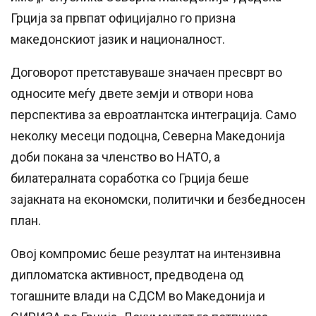
Грција за првпат официјално го призна
македонскиот јазик и националност.
Договорот претставуваше значаен пресврт во
односите меѓу двете земји и отвори нова
перспектива за евроатлантска интеграција. Само
неколку месеци подоцна, Северна Македонија
доби покана за членство во НАТО, а
билатералната соработка со Грција беше
зајакната на економски, политички и безбедносен
план.
Овој компромис беше резултат на интензивна
дипломатска активност, предводена од
тогашните влади на СДСМ во Македонија и