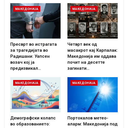
МАКЕДОНИЈА
МАКЕДОНИЈА
Пресврт во истрагата
Четврт век од
за трагедијата во
масакрот кај Карпалак:
Радишани: Уапсен
Македонија им оддава
возач кој ја
почит на десетте
предизвикал…
загинати…
МАКЕДОНИЈА
МАКЕДОНИЈА
Демографски колапс
Портокалов метео-
во образованието:
аларм: Македонија под