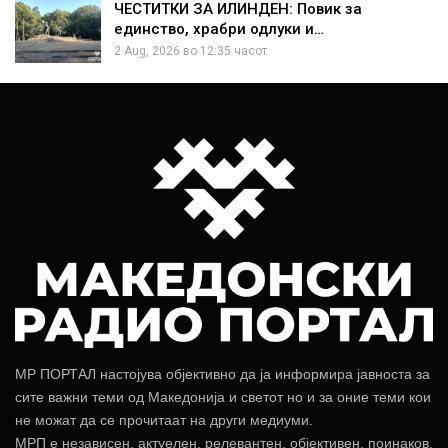
ЧЕСТИТКИ ЗА ИЛИНДЕН: Повик за
единство, храбри одлуки и…
2 Aug, 2026 во 12:35 часот.
МР ПОРТАЛ настојува објективно да ја информира јавноста за
сите важни теми од Македонија и светот но и за оние теми кои
не можат да се прочитаат на други медиуми.
МРП е независен, актуелен, релевантен, објективен, поинаков.