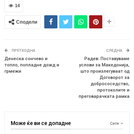
14
Сподели
ПРЕТХОДНА
СЛЕДНА
Денеска сончево и
Радев: Поставуваме
топло, попладне дожд и
услови за Македонија,
грмежи
што произлегуваат од
Договорот за
добрососедство,
протоколите и
преговарачката рамка
Може ќе ви се допадне
Сите