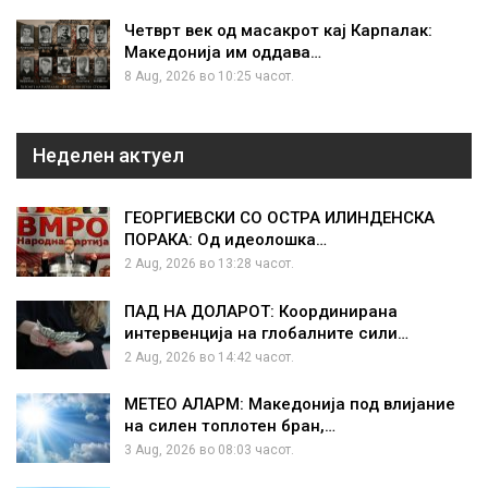
Четврт век од масакрот кај Карпалак:
Македонија им оддава…
8 Aug, 2026 во 10:25 часот.
Неделен актуел
ГЕОРГИЕВСКИ СО ОСТРА ИЛИНДЕНСКА
ПОРАКА: Од идеолошка…
2 Aug, 2026 во 13:28 часот.
ПАД НА ДОЛАРОТ: Координирана
интервенција на глобалните сили…
2 Aug, 2026 во 14:42 часот.
МЕТЕО АЛАРМ: Македонија под влијание
на силен топлотен бран,…
3 Aug, 2026 во 08:03 часот.