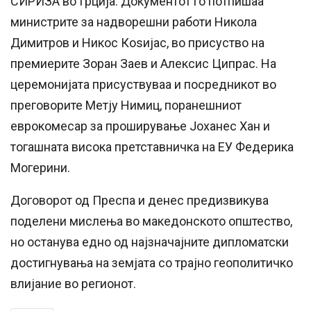
СИРИЗА во Грција. Документот го потпишаа
министрите за надворешни работи Никола
Димитров и Никос Коѕијас, во присуство на
премиерите Зоран Заев и Алексис Ципрас. На
церемонијата присуствуваа и посредникот во
преговорите Метју Нимиц, поранешниот
еврокомесар за проширување Јоханес Хан и
тогашната висока претставничка на ЕУ Федерика
Могерини.
Договорот од Преспа и денес предизвикува
поделени мислења во македонското општество,
но останува едно од најзначајните дипломатски
достигнувања на земјата со трајно геополитичко
влијание во регионот.