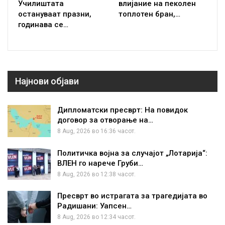
Училиштата
влијание на пеколен
остануваат празни,
топлотен бран,…
годинава се…
Најнови објави
Дипломатски пресврт: На повидок
договор за отворање на…
8 Aug, 2026 во 16:36 часот.
Политичка војна за случајот „Лотарија“:
ВЛЕН го нарече Груби…
8 Aug, 2026 во 12:38 часот.
Пресврт во истрагата за трагедијата во
Радишани: Уапсен…
8 Aug, 2026 во 12:34 часот.