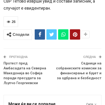
СВР Тетово изврши увид и состави записник, а
случајот е евидентиран.
26
Сподели
ПРЕТХОДНА
СЛЕДНА
Протест пред
Седници на
Амбасадата на Северна
собраниските комисии за
Македонија во Софија
финансирање и буџет и
поради пресудата за
за одбрана и безбедност
Љупчо Георгиевски
Може ќе ви се допадне
Сите