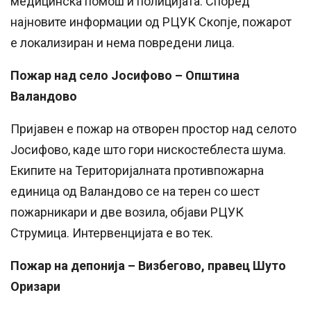
медицинска помош и полицијата. Според
најновите информации од РЦУК Скопје, пожарот
е локализиран и нема повредени лица.
Пожар над село Јосифово – Општина
Валандово
Пријавен е пожар на отворен простор над селото
Јосифово, каде што гори нискостеблеста шума.
Екипите на Територијалната противпожарна
единица од Валандово се на терен со шест
пожарникари и две возила, објави РЦУК
Струмица. Интервенцијата е во тек.
Пожар на депонија – Визбегово, правец Шуто
Оризари