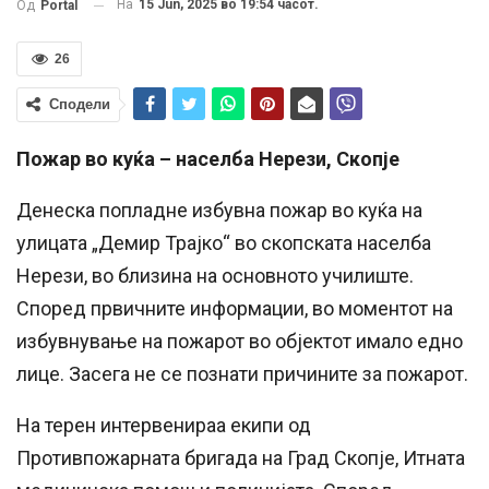
На
15 Jun, 2025 во 19:54 часот.
Од
Portal
26
Сподели
Пожар во куќа – населба Нерези, Скопје
Денеска попладне избувна пожар во куќа на
улицата „Демир Трајко“ во скопската населба
Нерези, во близина на основното училиште.
Според првичните информации, во моментот на
избувнување на пожарот во објектот имало едно
лице. Засега не се познати причините за пожарот.
На терен интервенираа екипи од
Противпожарната бригада на Град Скопје, Итната