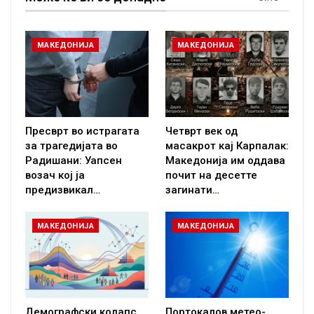
МАКЕДОНИЈА
МАКЕДОНИЈА
Пресврт во истрагата
Четврт век од
за трагедијата во
масакрот кај Карпалак:
Радишани: Уапсен
Македонија им оддава
возач кој ја
почит на десетте
предизвикал…
загинати…
МАКЕДОНИЈА
МАКЕДОНИЈА
Демографски колапс
Портокалов метео-