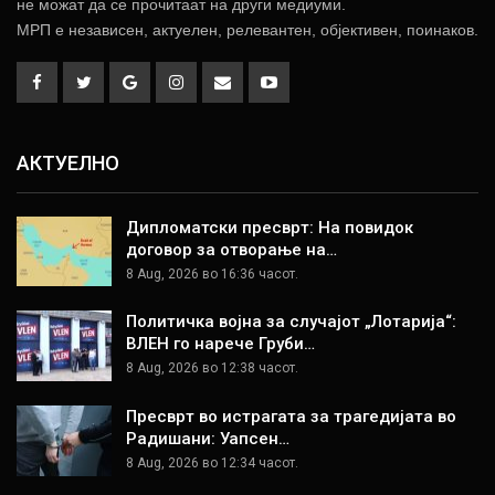
не можат да се прочитаат на други медиуми.
МРП е независен, актуелен, релевантен, објективен, поинаков.
АКТУЕЛНО
Дипломатски пресврт: На повидок
договор за отворање на…
8 Aug, 2026 во 16:36 часот.
Политичка војна за случајот „Лотарија“:
ВЛЕН го нарече Груби…
8 Aug, 2026 во 12:38 часот.
Пресврт во истрагата за трагедијата во
Радишани: Уапсен…
8 Aug, 2026 во 12:34 часот.