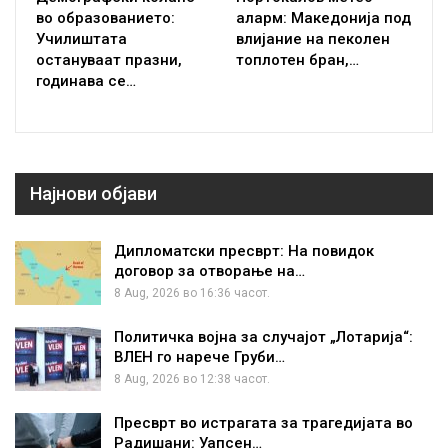
во образованието:
аларм: Македонија под
Училиштата
влијание на пеколен
остануваат празни,
топлотен бран,…
годинава се…
Најнови објави
Дипломатски пресврт: На повидок
договор за отворање на…
8 Aug, 2026 во 16:36 часот.
Политичка војна за случајот „Лотарија“:
ВЛЕН го нарече Груби…
8 Aug, 2026 во 12:38 часот.
Пресврт во истрагата за трагедијата во
Радишани: Уапсен…