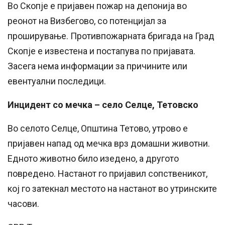
Во Скопје е пријавен пожар на депонија во
реонот на Визбегово, со потенцијал за
проширување. Противпожарната бригада на Град
Скопје е известена и постапува по пријавата.
Засега нема информации за причините или
евентуални последици.
Инцидент со мечка – село Селце, Тетовско
Во селото Селце, Општина Тетово, утрово е
пријавен напад од мечка врз домашни животни.
Едното животно било изедено, а другото
повредено. Настанот го пријавил сопственикот,
кој го затекнал местото на настанот во утринските
часови.