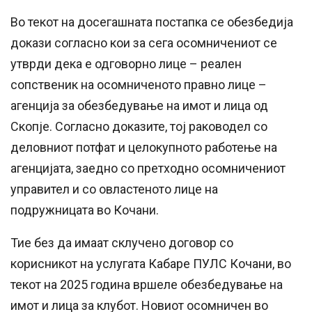
Во текот на досегашната постапка се обезбедија
докази согласно кои за сега осомничениот се
утврди дека е одговорно лице – реален
сопственик на осомниченото правно лице –
агенција за обезбедување на имот и лица од
Скопје. Согласно доказите, тој раководел со
деловниот потфат и целокупното работење на
агенцијата, заедно со претходно осомничениот
управител и со овластеното лице на
подружницата во Кочани.
Тие без да имаат склучено договор со
корисникот на услугата Кабаре ПУЛС Кочани, во
текот на 2025 година вршеле обезбедување на
имот и лица за клубот. Новиот осомничен во