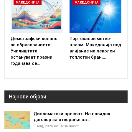
МАКЕДОНИЈА
МАКЕДОНИЈА
Демографски колапс
Портокалов метео-
во образованието:
аларм: Македонија под
Училиштата
влијание на пеколен
остануваат празни,
топлотен бран,…
годинава се…
Најнови објави
Дипломатски пресврт: На повидок
договор за отворање на…
8 Aug, 2026 во 16:36 часот.