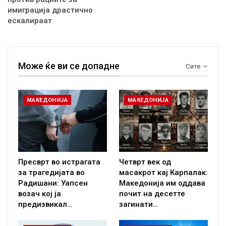
имиграција драстично
ескалираат
Може ќе ви се допадне
Сите
МАКЕДОНИЈА
МАКЕДОНИЈА
Пресврт во истрагата
Четврт век од
за трагедијата во
масакрот кај Карпалак:
Радишани: Уапсен
Македонија им оддава
возач кој ја
почит на десетте
предизвикал…
загинати…