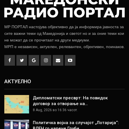
МР ПОРТАЛ настојува објективно да ја информира јавноста за
сите важни теми од Македонија и светот но и за оние теми кои
не можат да се прочитаат на други медиуми.
МРП е независен, актуелен, релевантен, објективен, поинаков.
АКТУЕЛНО
Дипломатски пресврт: На повидок
договор за отворање на…
8 Aug, 2026 во 16:36 часот.
Политичка војна за случајот „Лотарија“:
ВЛЕН го нарече Груби…