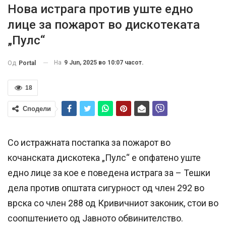
Нова истрага против уште едно
лице за пожарот во дискотеката
„Пулс“
На
9 Jun, 2025 во 10:07 часот.
Од
Portal
18
Сподели
Со истражната постапка за пожарот во
кочанската дискотека „Пулс“ е опфатено уште
едно лице за кое е поведена истрага за – Тешки
дела против општата сигурност од член 292 во
врска со член 288 од Кривичниот законик, стои во
соопштението од Јавното обвинителство.