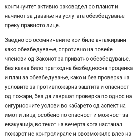
континуитет активно раководел со планот и
начинот за давање на услугата обезбедување
преку правното лице.
Заедно со осомничените кои биле ангажирани
како обезбедување, спротивно на повеќе
членови од Законот за приватно обезбедување,
без каква било претходна безбедносна проценка
и план за обезбедување, како и без проверка на
условите за противпожарна заштита и опасност
од пожари, без да извршат проверка по однос на
сигурносните услови во кабарето од аспект на
имот и лица, особено по опасност и можност за
евакуација, во текот на вечерта кога настанал
пожарот не контролирале и овозможиле влез на