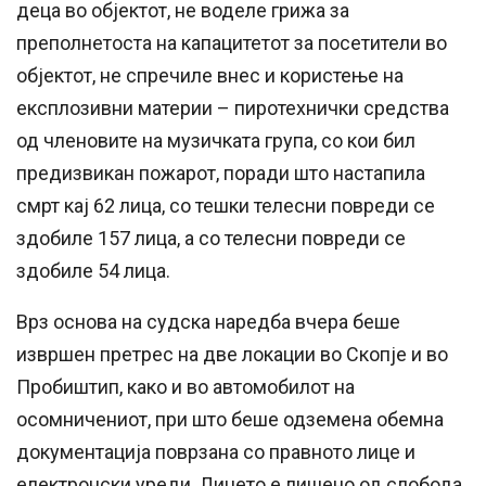
деца во објектот, не воделе грижа за
преполнетоста на капацитетот за посетители во
објектот, не спречиле внес и користење на
експлозивни материи – пиротехнички средства
од членовите на музичката група, со кои бил
предизвикан пожарот, поради што настапила
смрт кај 62 лица, со тешки телесни повреди се
здобиле 157 лица, а со телесни повреди се
здобиле 54 лица.
Врз основа на судска наредба вчера беше
извршен претрес на две локации во Скопје и во
Пробиштип, како и во автомобилот на
осомничениот, при што беше одземена обемна
документација поврзана со правното лице и
електронски уреди. Лицето е лишено од слобода