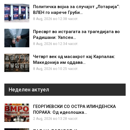
Политичка војна за случајот „Лотарија“:
ВЛЕН го нарече Груби…
8 Aug, 2026 во 12:38 часот.
Пресврт во истрагата за трагедијата во
Радишани: Уапсен…
8 Aug, 2026 во 12:34 часот.
Четврт век од масакрот кај Карпалак:
Македонија им оддава…
8 Aug, 2026 во 10:25 часот.
Неделен актуел
ГЕОРГИЕВСКИ СО ОСТРА ИЛИНДЕНСКА
ПОРАКА: Од идеолошка…
2 Aug, 2026 во 13:28 часот.