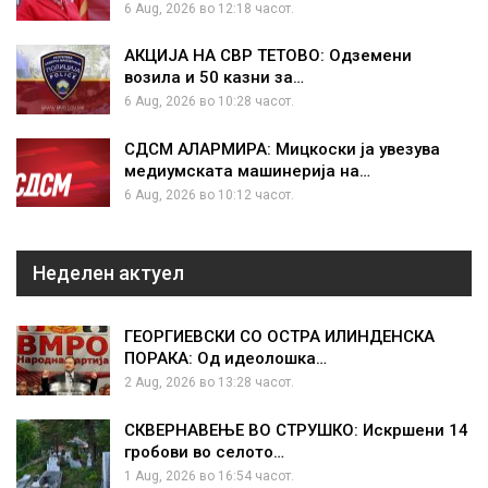
6 Aug, 2026 во 12:18 часот.
АКЦИЈА НА СВР ТЕТОВО: Одземени
возила и 50 казни за…
6 Aug, 2026 во 10:28 часот.
СДСМ АЛАРМИРА: Мицкоски ја увезува
медиумската машинерија на…
6 Aug, 2026 во 10:12 часот.
Неделен актуел
ГЕОРГИЕВСКИ СО ОСТРА ИЛИНДЕНСКА
ПОРАКА: Од идеолошка…
2 Aug, 2026 во 13:28 часот.
СКВЕРНАВЕЊЕ ВО СТРУШКО: Искршени 14
гробови во селото…
1 Aug, 2026 во 16:54 часот.