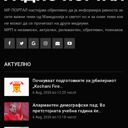
МР ПОРТАЛ настојува објективно да ја информира јавноста за
сите важни теми од Македонија и светот но и за оние теми кои
не можат да се прочитаат на други медиуми.
МРП е независен, актуелен, релевантен, објективен, поинаков.
АКТУЕЛНО
Почнуваат подготовките за јубилејниот
„Kochani Fire…
6 Aug, 2026 во 12:25 часот.
Алармантен демографски пад: Во
претстојната учебна година ќе…
6 Aug, 2026 во 12:18 часот.