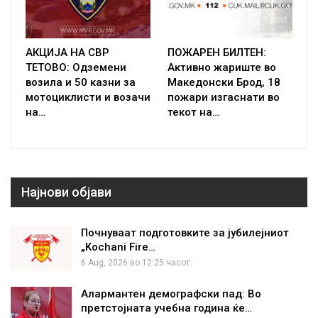
АКЦИЈА НА СВР
ПОЖАРЕН БИЛТЕН:
ТЕТОВО: Одземени
Активно жариште во
возила и 50 казни за
Македонски Брод, 18
мотоциклисти и возачи
пожари изгаснати во
на…
текот на…
Најнови објави
Почнуваат подготовките за јубилејниот
„Kochani Fire…
6 Aug, 2026 во 12:25 часот.
Алармантен демографски пад: Во
претстојната учебна година ќе…