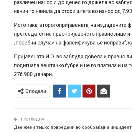
различен износ и до денес го држела во заблуда
начин го навела да стори штета во износ од 7.9
Исто така, второтопријавената, на издадените 
претседател на првопријавеното правно лице и 
„посебни случаи на фалсификување исправи”, к
Пријавената И.О. во заблуда довела и правно л
подигнала вештачко ѓубре и не го платила и на 
276.900 денари.
Сподели
ПРЕТХОДНА
Две жени тешко повредени во сообраќајни инцидент