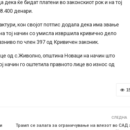
 дека ќе бидат платени во законскиот рок и на тој
38.400 денари.
фактури, кон својот потпис додала дека има звање
на тој начин со умисла извршила кривично дело
азниво по член 397 од Кривичен законик.
ице од с.Живолно, општина Новаци на начин што
тој начин го оштетила правното лице во износ од
1
СЛЕДНА
и
Трамп се залага за ограничување на влезот во САД 