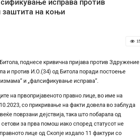
лсификување исправа против
и заштита на коњи
1
 Битола, поднесе кривична пријава против Здружение
ла и против И.О.(34) од Битола поради постоење
„измама“ и „фалсификување исправа“.
ите на првопријавеното правно лице, во име на
.10.2023, со прикривање на факти довела во заблуда
веќе поврзани дејствија, така што побарала од
 сетови за прва помош иако според статусот не
 правното лице од Скопје издало 11 фактури со