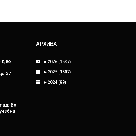
АРХИВА
нд во
►
2026 (1537)
►
2025 (3507)
до 37
►
2024 (89)
пад: Во
 учебна