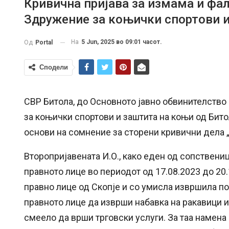
Кривична пријава за измама и фа
Здружение за коњички спортови 
На
5 Jun, 2025 во 09:01 часот.
Од
Portal
Сподели
СВР Битола, до Основното јавно обвинителство
за коњички спортови и заштита на коњи од Бито
основи на сомнение за сторени кривични дела 
Второпријавената И.О., како еден од сопствениц
правното лице во периодот од 17.08.2023 до 20
правно лице од Скопје и со умисла извршила по
правното лице да изврши набавка на ракавици и
смеело да врши трговски услуги. За таа намена