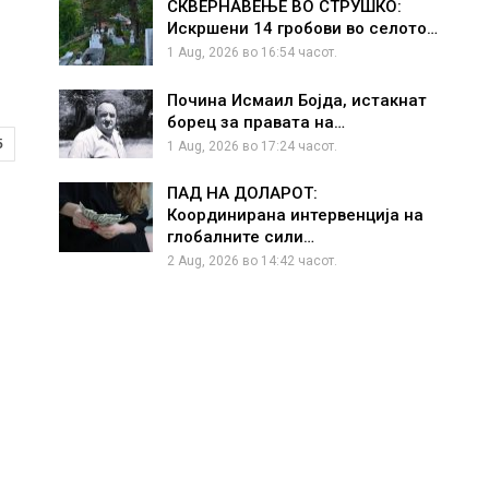
СКВЕРНАВЕЊЕ ВО СТРУШКО:
Искршени 14 гробови во селото…
1 Aug, 2026 во 16:54 часот.
Почина Исмаил Бојда, истакнат
борец за правата на…
5
1 Aug, 2026 во 17:24 часот.
ПАД НА ДОЛАРОТ:
Координирана интервенција на
глобалните сили…
2 Aug, 2026 во 14:42 часот.