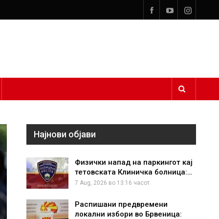
Најнови објави
Физички напад на паркингот кај
тетовската Клиничка болница:…
7 Aug, 2026 во 13:16 часот.
Распишани предвремени
локални избори во Брвеница: