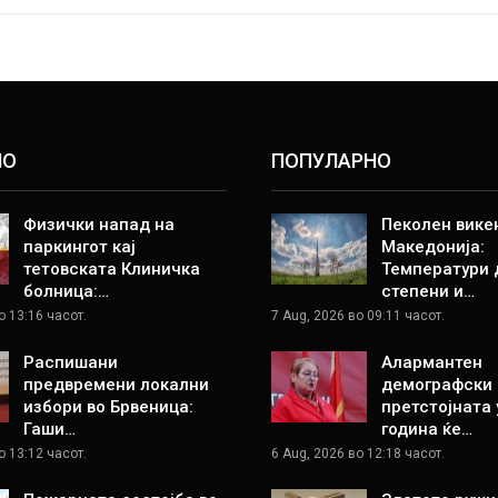
НО
ПОПУЛАРНО
Физички напад на
Пеколен вике
паркингот кај
Македонија:
тетовската Клиничка
Температури 
болница:…
степени и…
о 13:16 часот.
7 Aug, 2026 во 09:11 часот.
Распишани
Алармантен
предвремени локални
демографски 
избори во Брвеница:
претстојната
Гаши…
година ќе…
о 13:12 часот.
6 Aug, 2026 во 12:18 часот.