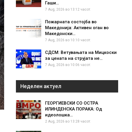
Гаши…
7 Aug, 2026 во 13:12 часот.
Пожарната состојба во
Македонија: Активен оган во
Македонски…
7 Aug, 2026 во 10:10 часот.
СДСМ: Ветувањата на Мицкоски
за цената на струјата не…
7 Aug, 2026 во 10:06 часот.
Неделен актуел
ГЕОРГИЕВСКИ СО ОСТРА
ИЛИНДЕНСКА ПОРАКА: Од
идеолошка…
2 Aug, 2026 во 13:28 часот.