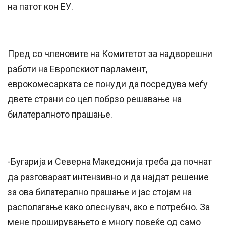
на патот кон ЕУ.
Пред со членовите на Комитетот за надворешни
работи на Европскиот парламент,
еврокомесарката се понуди да посредува меѓу
двете страни со цел побрзо решавање на
билатералното прашање.
-Бугарија и Северна Македонија треба да почнат
да разговараат интензивно и да најдат решение
за ова билатерално прашање и јас стојам на
располагање како олеснувач, ако е потребно. За
мене проширувањето е многу повеќе од само