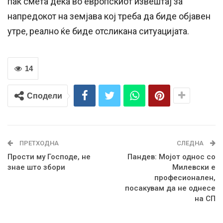
пак смета дека во европскиот извештај за
напредокот на земјава кој треба да биде објавен
утре, реално ќе биде отсликана ситуацијата.
14
Сподели
ПРЕТХОДНА
СЛЕДНА
Прости му Господе, не
Пандев: Мојот однос со
знае што збори
Милевски е
професионален,
посакувам да не однесе
на СП