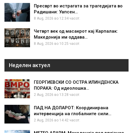
Пресврт во истрагата за трагедијата во
Радишани: Уапсен…
8 Aug, 2026 во 12:34 часот.
Четврт век од масакрот кај Карпалак:
Македонија им оддава…
8 Aug, 2026 во 10:25 часот.
Неделен актуел
ГЕОРГИЕВСКИ СО ОСТРА ИЛИНДЕНСКА
ПОРАКА: Од идеолошка…
2 Aug, 2026 во 13:28 часот.
ПАД НА ДОЛАРОТ: Координирана
интервенција на глобалните сили…
2 Aug, 2026 во 14:42 часот.