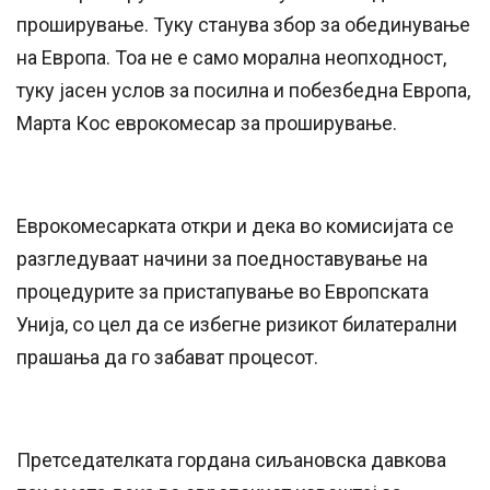
проширување. Туку станува збор за обединување
на Европа. Тоа не е само морална неопходност,
туку јасен услов за посилна и побезбедна Европа,
Марта Кос еврокомесар за проширување.
Еврокомесарката откри и дека во комисијата се
разгледуваат начини за поедноставување на
процедурите за пристапување во Европската
Унија, со цел да се избегне ризикот билатерални
прашања да го забават процесот.
Претседателката гордана сиљановска давкова