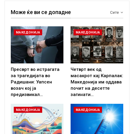
Може ќе ви се допадне
Сите
МАКЕДОНИЈА
МАКЕДОНИЈА
Пресврт во истрагата
Четврт век од
за трагедијата во
масакрот кај Карпалак:
Радишани: Уапсен
Македонија им оддава
возач кој ја
почит на десетте
предизвикал…
загинати…
МАКЕДОНИЈА
МАКЕДОНИЈА