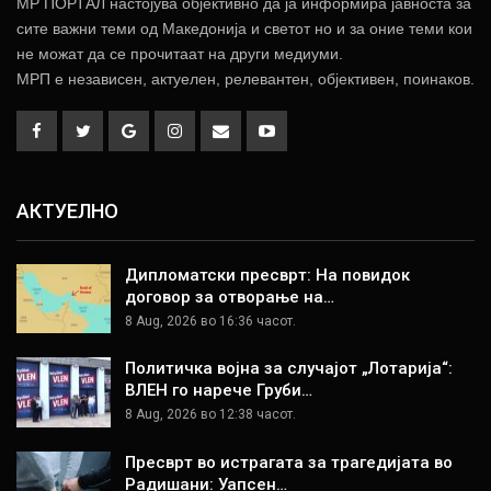
МР ПОРТАЛ настојува објективно да ја информира јавноста за
сите важни теми од Македонија и светот но и за оние теми кои
не можат да се прочитаат на други медиуми.
МРП е независен, актуелен, релевантен, објективен, поинаков.
АКТУЕЛНО
Дипломатски пресврт: На повидок
договор за отворање на…
8 Aug, 2026 во 16:36 часот.
Политичка војна за случајот „Лотарија“:
ВЛЕН го нарече Груби…
8 Aug, 2026 во 12:38 часот.
Пресврт во истрагата за трагедијата во
Радишани: Уапсен…