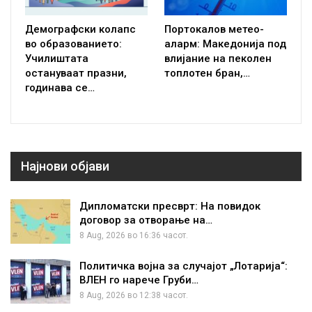
Демографски колапс
Портокалов метео-
во образованието:
аларм: Македонија под
Училиштата
влијание на пеколен
остануваат празни,
топлотен бран,…
годинава се…
Најнови објави
Дипломатски пресврт: На повидок
договор за отворање на…
8 Aug, 2026 во 16:36 часот.
Политичка војна за случајот „Лотарија“:
ВЛЕН го нарече Груби…
8 Aug, 2026 во 12:38 часот.