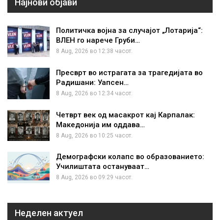
Најнови објави
Политичка војна за случајот „Лотарија“:
ВЛЕН го нарече Груби…
8 Aug, 2026 во 12:38 часот.
Пресврт во истрагата за трагедијата во
Радишани: Уапсен…
8 Aug, 2026 во 12:34 часот.
Четврт век од масакрот кај Карпалак:
Македонија им оддава…
8 Aug, 2026 во 10:25 часот.
Демографски колапс во образованието:
Училиштата остануваат…
8 Aug, 2026 во 09:29 часот.
Неделен актуел