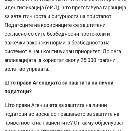
идентификација (еИД), што претставува гаранција
за автентичноста и сигурноста на пристапот.
Податоците на корисниците се заштитени
согласно со сите безбедносни протоколи и
важечки законски норми, а безбедноста на
системот е наш континуиран приоритет. До сега
апликацијата ја користат околу 25.000 граѓани“,
велат во управата.
Што прави Агенцијата за заштита на лични
податоци?
Што прави Агенцијата за заштита на лични
податоци во врска со прашањето за заштита на
приватноста на пациентите? Оттааму објаснуваат