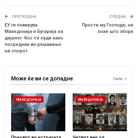
ПРЕТХОДНА
СЛЕДНА
ЕУ ги повикува
Прости му Господе, не
Македонија и Бугарија на
знае што збори
дијалог: Кос се нуди како
посредник во решавање
на спорот
Може ќе ви се допадне
Сите
МАКЕДОНИЈА
МАКЕДОНИЈА
Пресврт во истрагата
Четврт век од