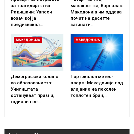
за трагедијата во
масакрот кај Карпалак:
Радишани: Уапсен
Македонија им оддава
возач кој ја
почит на десетте
предизвикал…
загинати…
МАКЕДОНИЈА
МАКЕДОНИЈА
Демографски колапс
Портокалов метео-
во образованието:
аларм: Македонија под
Училиштата
влијание на пеколен
остануваат празни,
топлотен бран,…
годинава се…