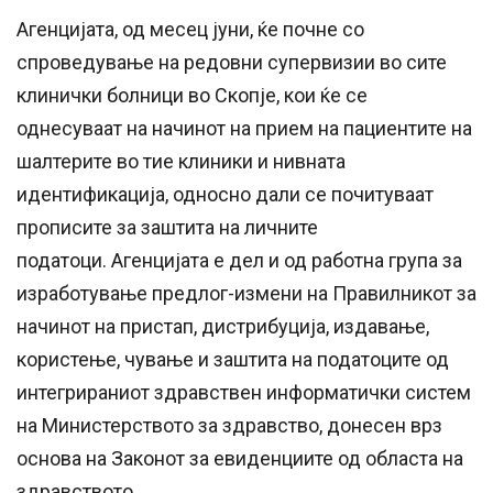
Агенцијата, од месец јуни, ќе почне со
спроведување на редовни супервизии во сите
клинички болници во Скопје, кои ќе се
однесуваат на начинот на прием на пациентите на
шалтерите во тие клиники и нивната
идентификација, односно дали се почитуваат
прописите за заштита на личните
податоци. Агенцијата е дел и од работна група за
изработување предлог-измени на Правилникот за
начинот на пристап, дистрибуција, издавање,
користење, чување и заштита на податоците од
интегрираниот здравствен информатички систем
на Министерството за здравство, донесен врз
основа на Законот за евиденциите од областа на
здравството.