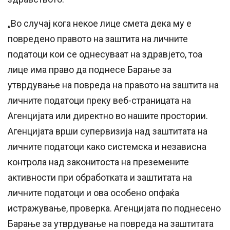
„Во случај кога некое лице смета дека му е
повредено правото на заштита на личните
податоци кои се однесуваат на здравјето, тоа
лице има право да поднесе Барање за
утврдување на повреда на правото на заштита на
личните податоци преку веб-страницата на
Агенцијата или директно во нашите простории.
Агенцијата врши супервизија над заштитата на
личните податоци како системска и независна
контрола над законитоста на преземените
активности при обработката и заштитата на
личните податоци и ова особено опфаќа
истражување, проверка. Агенцијата по поднесено
Барање за утврдување на повреда на заштитата