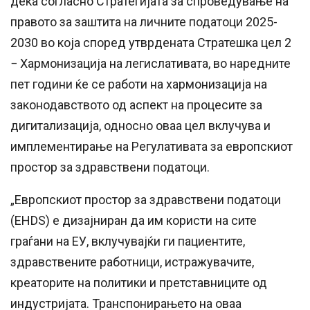
дека согласно Стратегијата за спроведување на
правото за заштита на личните податоци 2025-
2030 во која според утврдената Стратешка цел 2
− Хармонизација на легислативата, во наредните
пет години ќе се работи на хармонизација на
законодавството од аспект на процесите за
дигитализација, односно оваа цел вклучува и
имплементирање на Регулативата за европскиот
простор за здравствени податоци.
„Европскиот простор за здравствени податоци
(EHDS) е дизајниран да им користи на сите
граѓани на ЕУ, вклучувајќи ги пациентите,
здравствените работници, истражувачите,
креаторите на политики и претставниците од
индустријата. Транспонирањето на оваа