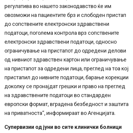
регулатива во нашето законодавство ќе им
овозможи на пациентите брз и слободен пристап
до сопствените електронски здравствени
податоци, поголема контрола врз сопствените
електронски здравствени податоци, односно
ограничување на пристапот до одредени делови
од нивниот здравствен картон или ограничување
на пристапот за одредени лица, преглед на тоа кој
пристапил до нивните податоци, барање корекции
доколку се пронајдат грешки и право на преглед
на здравствените податоци во стандарден
европски формат, вградена безбедност и заштита
на приватноста“, информираат во Агенцијата.
Супервизии од јуни во сите клинички болници