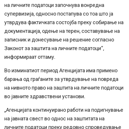
на личните податоци започнува вонредна
супервизија, односно постапува со тоа што ја
утврдува фактичката состојба преку собирање на
документација, одење на терен, составување на
записник и донесување на решение согласно
Законот за заштита на личните податоци“,
информираат оттаму.
Во изминатиот период Агенцијата има примено
барања од граѓаните за утврдување на повреда
на нивното право на заштита на личните податоци
во јавните здравствени установи.
„Агенцијата континуирано работи на подигнување
на јавната свест во однос на заштитата на
личните податоци преку редовно спроведување