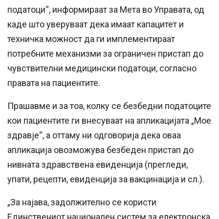
податоци“, информираат за Мета во Управата, од
каде што уверуваат дека имаат капацитет и
техничка можност да ги имплементираат
потребните механизми за ограничен пристап до
чувствителни медицински податоци, согласно
правата на пациентите.
Прашавме и за тоа, колку се безбедни податоците
кои пациентите ги внесуваат на апликацијата „Мое
здравје“, а оттаму ни одговорија дека оваа
апликација овозможува безбеден пристап до
нивната здравствена евиденција (прегледи,
упати, рецепти, евиденција за вакцинација и сл.).
„За најава, задолжително се користи
Единствениот национален систем за електронска