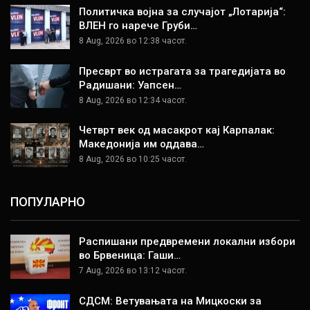
Политичка војна за случајот „Лотарија“:
ВЛЕН го нарече Груби…
8 Aug, 2026 во 12:38 часот.
Пресврт во истрагата за трагедијата во
Радишани: Уапсен…
8 Aug, 2026 во 12:34 часот.
Четврт век од масакрот кај Карпалак:
Македонија им оддава…
8 Aug, 2026 во 10:25 часот.
ПОПУЛАРНО
Распишани предвремени локални избори
во Брвеница: Гаши…
7 Aug, 2026 во 13:12 часот.
СДСМ: Ветувањата на Мицкоски за