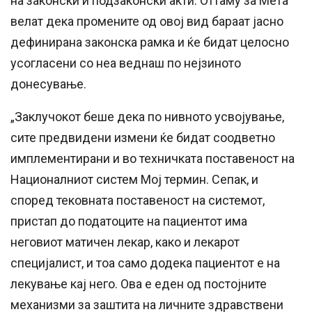
на законски и подзаконски акти. Оттаму за Мета
велат дека промените од овој вид бараат јасно
дефинирана законска рамка и ќе бидат целосно
усогласени со неа веднаш по нејзиното
донесување.
„Заклучокот беше дека по нивното усвојување,
сите предвидени измени ќе бидат соодветно
имплементирани и во техничката поставеност на
Националниот систем Мој термин. Сепак, и
според тековната поставеност на системот,
пристап до податоците на пациентот има
неговиот матичен лекар, како и лекарот
специјалист, и тоа само додека пациентот е на
лекување кај него. Ова е еден од постојните
механизми за заштита на личните здравствени