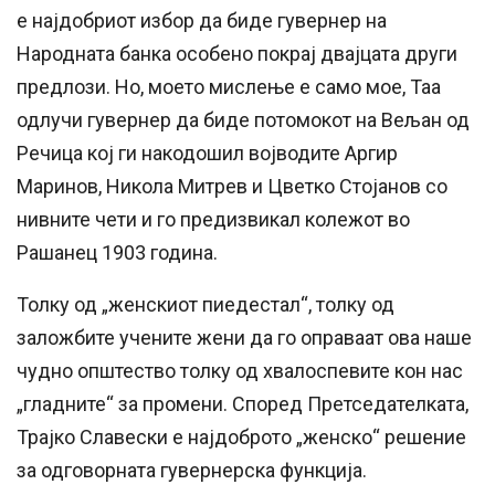
е најдобриот избор да биде гувернер на
Народната банка особено покрај двајцата други
предлози. Но, моето мислење е само мое, Таа
одлучи гувернер да биде потомокот на Вељан од
Речица кој ги накодошил војводите Аргир
Маринов, Никола Митрев и Цветко Стојанов со
нивните чети и го предизвикал колежот во
Рашанец 1903 година.
Толку од „женскиот пиедестал“, толку од
заложбите учените жени да го оправаат ова наше
чудно општество толку од хвалоспевите кон нас
„гладните“ за промени. Според Претседателката,
Трајко Славески е најдоброто „женско“ решение
за одговорната гувернерска функција.