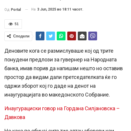
На
3 Jun, 2025 во 18:11 часот.
Од
Portal
51
Сподели
Деновите кога се размислуваше кој од трите
понудени предлози за гувернер на Народната
банка, имав порив да напишам нешто но оставив
простор да видам дали претседателката ќе го
одржи зборот кој го даде на денот на
инаугурацијата во македонското Собрание.
Инаугурациски говор на Гордана Силјановска –
Давкова
Но како по обичај сите тие алтан зборови кои