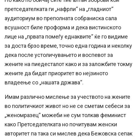
претседателката ги „нафрли“ на „гладниот“
аудиториум во преполната собраниска сала
всушност биле проформа и дека вистинското
лице на „првата помеѓу еднаквите“ ќе го видиме
за доста брзо време, точно една година и неколку
дека после устоличувањето и воспевот за
жените на пиедесталот како и за заложбите токму
жените да бидат приоритет во нејзиното
владеење со „нашата држава“.
Имам различно мислење за учеството на жените
во политичкиот живот но не се сметам себеси за
„женомразец“ можеби не сум толкав феминист
како Претседателката но почитувам женски
авторитет па така си мислев дека Бежовска сепак