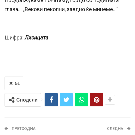
Продолжуваме понатаму, гордо со подигната
глава… „Векови пеколни, заедно ќе минеме…“
Шифра:
Лисицата
51
Сподели
ПРЕТХОДНА
СЛЕДНА