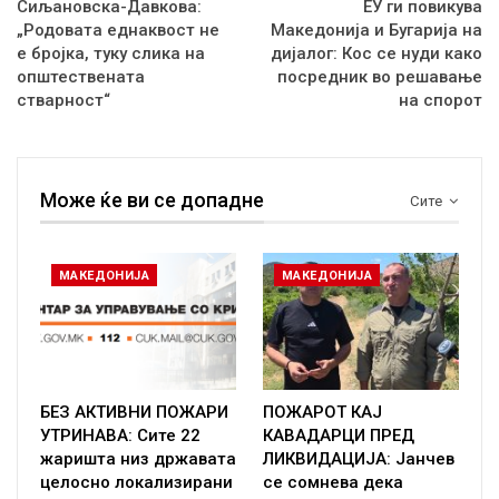
Сиљановска-Давкова:
ЕУ ги повикува
„Родовата еднаквост не
Македонија и Бугарија на
е бројка, туку слика на
дијалог: Кос се нуди како
општествената
посредник во решавање
стварност“
на спорот
Може ќе ви се допадне
Сите
МАКЕДОНИЈА
МАКЕДОНИЈА
БЕЗ АКТИВНИ ПОЖАРИ
ПОЖАРОТ КАЈ
УТРИНАВА: Сите 22
КАВАДАРЦИ ПРЕД
жаришта низ државата
ЛИКВИДАЦИЈА: Јанчев
целосно локализирани
се сомнева дека