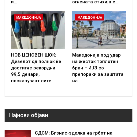
и…
огнената стихија е…
МАКЕДОНИЈА
МАКЕДОНИЈА
НОВ ЦЕНОВЕН ШОК:
Македонија под удар
Дизелот од полноќ ќе
на жесток топлотен
достигне рекордни
бран – ИЈЗ со
99,5 денари,
препораки за заштита
поскапуваат сите…
на…
Најнови објави
СДСМ: Бизнис-зделка на грбот на