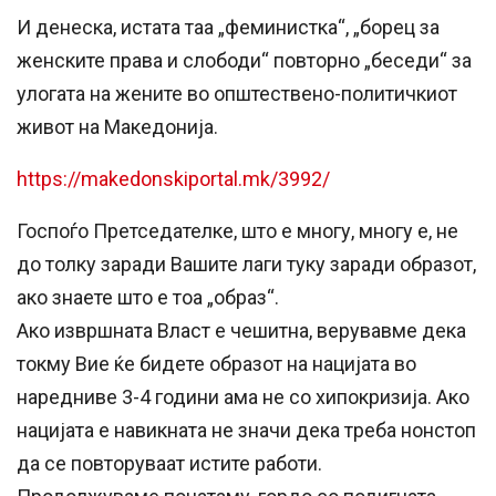
И денеска, истата таа „феминистка“, „борец за
женските права и слободи“ повторно „беседи“ за
улогата на жените во општествено-политичкиот
живот на Македонија.
https://makedonskiportal.mk/3992/
Госпоѓо Претседателке, што е многу, многу е, не
до толку заради Вашите лаги туку заради образот,
ако знаете што е тоа „образ“.
Ако извршната Власт е чешитна, верувавме дека
токму Вие ќе бидете образот на нацијата во
наредниве 3-4 години ама не со хипокризија. Ако
нацијата е навикната не значи дека треба нонстоп
да се повторуваат истите работи.