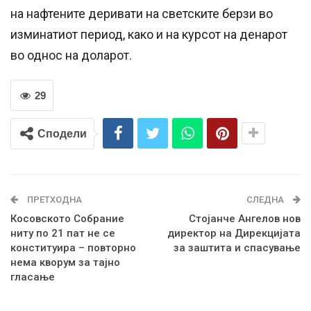
на нафтените деривати на светските берзи во
изминатиот период, како и на курсот на денарот
во однос на доларот.
29
Сподели
ПРЕТХОДНА
СЛЕДНА
Косовското Собрание
Стојанче Ангелов нов
ниту по 21 пат не се
директор на Дирекцијата
конституира – повторно
за заштита и спасување
нема кворум за тајно
гласање