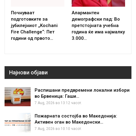
Почнуваат
Алармантен
подготовките за
демографски пад: Во
јубилејниот „Kochani
претстојната учебна
Fire Challenge“: Пет
година ќе има најмалку
години од првото…
3.000…
Најнови објави
Распишани предвремени локални избори
во Брвеница: Гаши…
7 Aug, 2026 во 13:12 часот.
Пожарната состојба во Македонија:
Активен оган во Македонски…
7 Aug, 2026 во 10:10 часот.