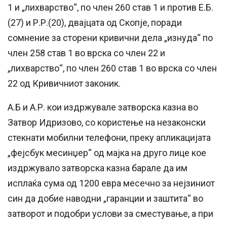
1 и „лихварство“, по член 260 став 1 и против Е.Б.
(27) и Р.Р.(20), двајцата од Скопје, поради
сомнение за сторени кривични дела „изнуда“ по
член 258 став 1 во врска со член 22 и
„лихварство“, по член 260 став 1 во врска со член
22 од Кривичниот законик.
А.Б и А.Р. кои издржувале затворска казна во
Затвор Идризово, со користење на незаконски
стекнати мобилни телефони, преку апликацијата
„фејсбук месинџер“ од мајка на друго лице кое
издржувало затворска казна барале да им
исплаќа сума од 1200 евра месечно за нејзиниот
син да добие наводни „гаранции и заштита“ во
затворот и подобри услови за сместување, а при