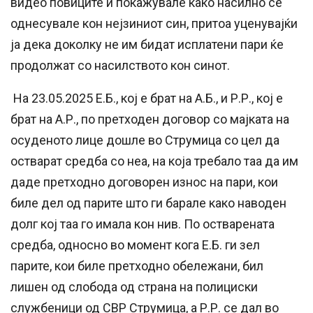
видео повиците и покажувале како насилно се
однесувале кон нејзиниот син, притоа уценувајќи
ја дека доколку не им бидат исплатени пари ќе
продолжат со насилството кон синот.
На 23.05.2025 Е.Б., кој е брат на А.Б., и Р.Р., кој е
брат на А.Р., по претходен договор со мајката на
осуденото лице дошле во Струмица со цел да
остварат средба со неа, на која требало таа да им
даде претходно договорен износ на пари, кои
биле дел од парите што ги барале како наводен
долг кој таа го имала кон нив. По остварената
средба, односно во момент кога Е.Б. ги зел
парите, кои биле претходно обележани, бил
лишен од слобода од страна на полициски
службеници од СВР Струмица, а Р.Р. се дал во