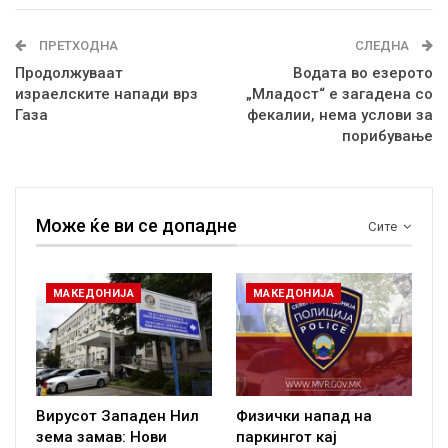
ПРЕТХОДНА
СЛЕДНА
Продолжуваат
Водата во езерото
израелските напади врз
„Младост“ е загадена со
Газа
фекалии, нема услови за
порибување
Може ќе ви се допадне
Сите
МАКЕДОНИЈА
МАКЕДОНИЈА
Вирусот Западен Нил
Физички напад на
зема замав: Нови
паркингот кај