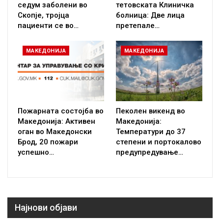
седум заболени во
тетовската Клиничка
Скопје, тројца
болница: Две лица
пациенти се во…
претепале…
МАКЕДОНИЈА
МАКЕДОНИЈА
Пожарната состојба во
Пеколен викенд во
Македонија: Активен
Македонија:
оган во Македонски
Температури до 37
Брод, 20 пожари
степени и портокалово
успешно…
предупредување…
Најнови објави