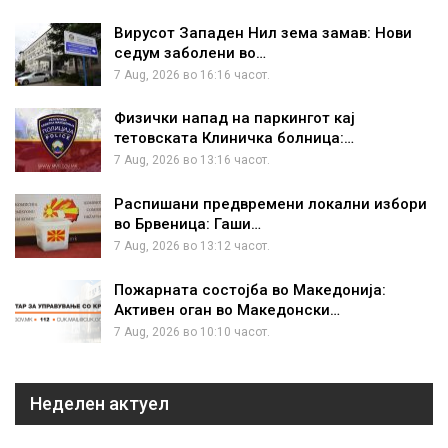
Вирусот Западен Нил зема замав: Нови
седум заболени во…
7 Aug, 2026 во 16:16 часот.
Физички напад на паркингот кај
тетовската Клиничка болница:…
7 Aug, 2026 во 13:16 часот.
Распишани предвремени локални избори
во Брвеница: Гаши…
7 Aug, 2026 во 13:12 часот.
Пожарната состојба во Македонија:
Активен оган во Македонски…
7 Aug, 2026 во 10:10 часот.
Неделен актуел