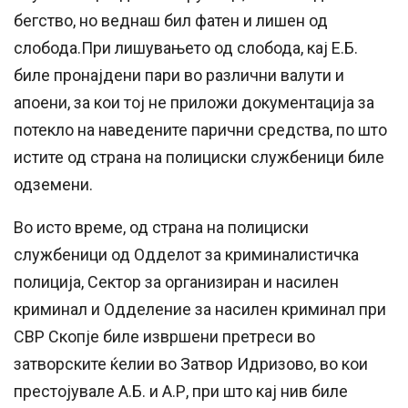
бегство, но веднаш бил фатен и лишен од
слобода.При лишувањето од слобода, кај Е.Б.
биле пронајдени пари во различни валути и
апоени, за кои тој не приложи документација за
потекло на наведените парични средства, по што
истите од страна на полициски службеници биле
одземени.
Во исто време, од страна на полициски
службеници од Одделот за криминалистичка
полиција, Сектор за организиран и насилен
криминал и Одделение за насилен криминал при
СВР Скопје биле извршени претреси во
затворските ќелии во Затвор Идризово, во кои
престојувале А.Б. и А.Р, при што кај нив биле