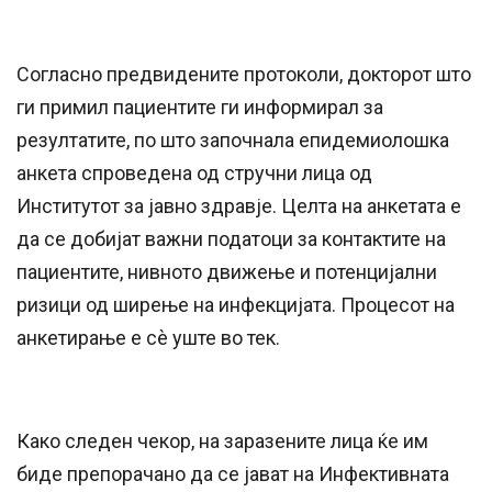
Согласно предвидените протоколи, докторот што
ги примил пациентите ги информирал за
резултатите, по што започнала епидемиолошка
анкета спроведена од стручни лица од
Институтот за јавно здравје. Целта на анкетата е
да се добијат важни податоци за контактите на
пациентите, нивното движење и потенцијални
ризици од ширење на инфекцијата. Процесот на
анкетирање е сè уште во тек.
Како следен чекор, на заразените лица ќе им
биде препорачано да се јават на Инфективната