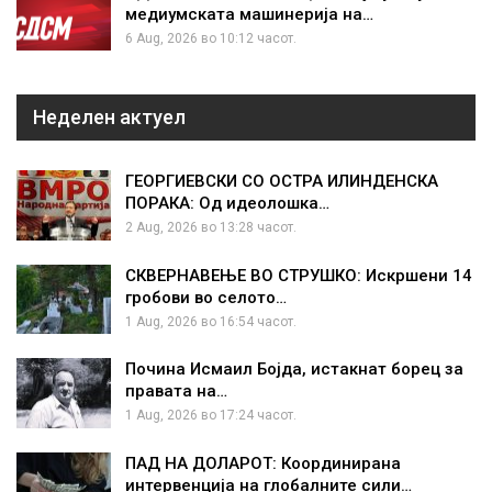
медиумската машинерија на…
6 Aug, 2026 во 10:12 часот.
Неделен актуел
ГЕОРГИЕВСКИ СО ОСТРА ИЛИНДЕНСКА
ПОРАКА: Од идеолошка…
2 Aug, 2026 во 13:28 часот.
СКВЕРНАВЕЊЕ ВО СТРУШКО: Искршени 14
гробови во селото…
1 Aug, 2026 во 16:54 часот.
Почина Исмаил Бојда, истакнат борец за
правата на…
1 Aug, 2026 во 17:24 часот.
ПАД НА ДОЛАРОТ: Координирана
интервенција на глобалните сили…