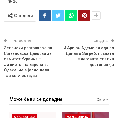
16
Сподели
ПРЕТХОДНА
СЛЕДНА
Зеленски разговарал со
И Аријан Адеми си оди од
Сиљановска Давкова за
Динамо Загреб, позната
самитот Украина –
е неговата следна
Југоисточна Европа во
дестинација
Одеса, не е јасно дали
таа ќе учествува
Може ќе ви се допадне
Сите
МАКЕДОНИЈА
МАКЕДОНИЈА