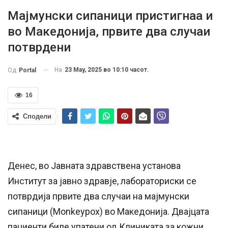
Мајмунски сипаници пристигнаа и
во Македонија, првите два случаи
потврдени
На
23 May, 2025 во 10:10 часот.
Од
Portal
16
Сподели
Денес, во Јавната здравствена установа
Институт за јавно здравје, лабораториски се
потврдија првите два случаи на мајмунски
сипаници (Monkeypox) во Македонија. Двајцата
пациенти биле упатени од Клиниката за кожни