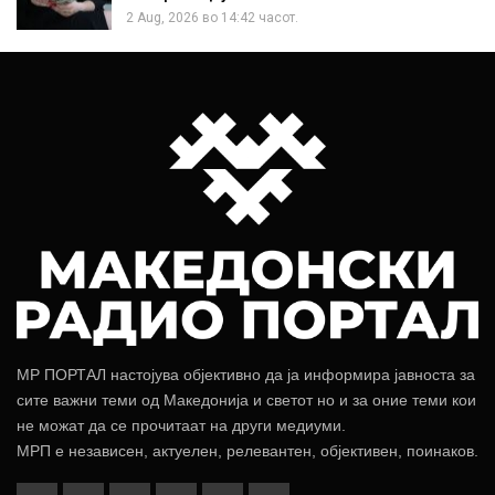
2 Aug, 2026 во 14:42 часот.
МР ПОРТАЛ настојува објективно да ја информира јавноста за
сите важни теми од Македонија и светот но и за оние теми кои
не можат да се прочитаат на други медиуми.
МРП е независен, актуелен, релевантен, објективен, поинаков.