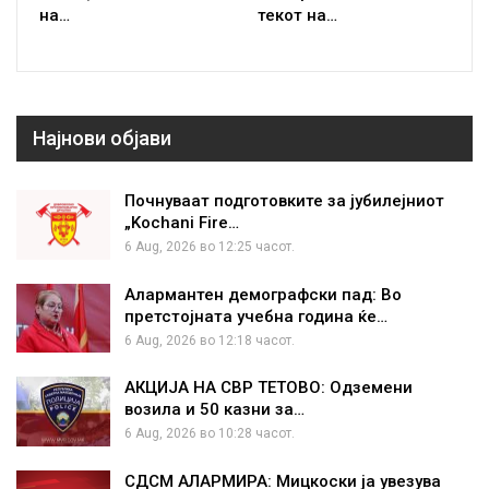
на…
текот на…
Најнови објави
Почнуваат подготовките за јубилејниот
„Kochani Fire…
6 Aug, 2026 во 12:25 часот.
Алармантен демографски пад: Во
претстојната учебна година ќе…
6 Aug, 2026 во 12:18 часот.
АКЦИЈА НА СВР ТЕТОВО: Одземени
возила и 50 казни за…
6 Aug, 2026 во 10:28 часот.
СДСМ АЛАРМИРА: Мицкоски ја увезува