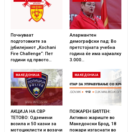
Почнуваат
Алармантен
подготовките за
демографски пад: Во
јубилејниот „Kochani
претстојната учебна
Fire Challenge“: Пет
година ќе има најмалку
години од првото…
3.000…
МАКЕДОНИЈА
МАКЕДОНИЈА
АКЦИЈА НА СВР
ПОЖАРЕН БИЛТЕН:
ТЕТОВО: Одземени
Активно жариште во
возила и 50 казни за
Македонски Брод, 18
мотоциклисти и возачи
пожари изгаснати во