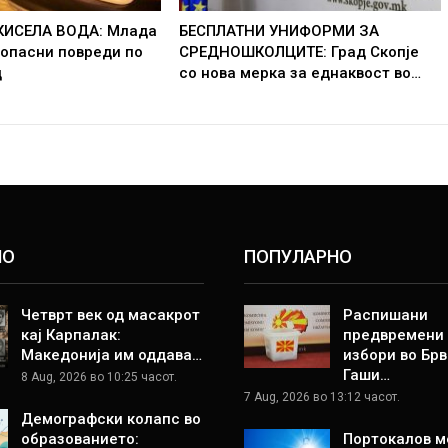
КИСЕЛА ВОДА: Млада
БЕСПЛАТНИ УНИФОРМИ ЗА
 опасни повреди по
СРЕДНОШКОЛЦИТЕ: Град Скопје
д
со нова мерка за еднаквост во…
НО
ПОПУЛАРНО
Четврт век од масакрот
Распишани
кај Карпалак:
предвремени
Македонија им оддава…
избори во Брв
Гаши…
8 Aug, 2026 во 10:25 часот.
7 Aug, 2026 во 13:12 часот.
Демографски колапс во
образованието:
Портокалов м