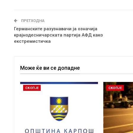
ПРЕТХОДНА
Германските разузнавачи ја означија
крајнодесничарската партија АФД како
екстремистичка
Може ќе ви се допадне
СКОПЈЕ
СКОПЈЕ