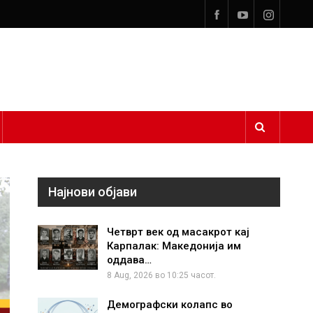
Најнови објави
Четврт век од масакрот кај
Карпалак: Македонија им
оддава…
8 Aug, 2026 во 10:25 часот.
Демографски колапс во