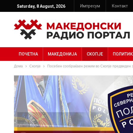
Импресум
Контакт
Saturday, 8 August, 2026
ПОЧЕТНА
МАКЕДОНИЈА
СКОПЈЕ
ПОЛИТИК
Дома
Скопје
Посебен сообраќаен режим во Скопје предвиден з