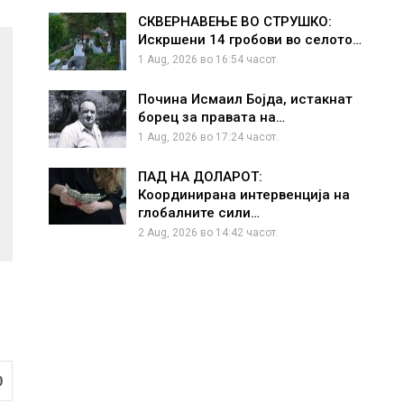
СКВЕРНАВЕЊЕ ВО СТРУШКО:
Искршени 14 гробови во селото…
1 Aug, 2026 во 16:54 часот.
Почина Исмаил Бојда, истакнат
борец за правата на…
1 Aug, 2026 во 17:24 часот.
ПАД НА ДОЛАРОТ:
Координирана интервенција на
глобалните сили…
2 Aug, 2026 во 14:42 часот.
0