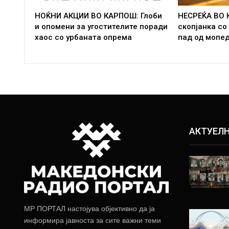
НОЌНИ АКЦИИ ВО КАРПОШ: Глоби
НЕСРЕЌА ВО 
и опомени за угостителите поради
скопјанка со
хаос со урбаната опрема
пад од мопе
АКТУЕЛ
МР ПОРТАЛ настојува објективно да ја
информира јавноста за сите важни теми