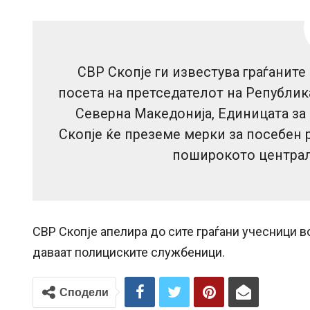
СВР Скопје ги известува граѓаните 
посета на претседателот на Републик
Северна Македонија, Единицата за 
Скопје ќе преземе мерки за посебен 
поширокото централн
СВР Скопје апелира до сите граѓани учесници во
даваат полициските службеници.
Сподели