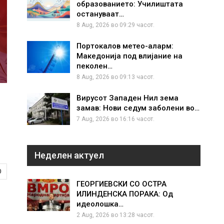
образованието: Училиштата
остануваат…
8 Aug, 2026 во 09:29 часот.
Портокалов метео-аларм:
Македонија под влијание на
пеколен…
8 Aug, 2026 во 09:13 часот.
Вирусот Западен Нил зема
замав: Нови седум заболени во…
7 Aug, 2026 во 16:16 часот.
Неделен актуел
0
ГЕОРГИЕВСКИ СО ОСТРА
ИЛИНДЕНСКА ПОРАКА: Од
идеолошка…
2 Aug, 2026 во 13:28 часот.