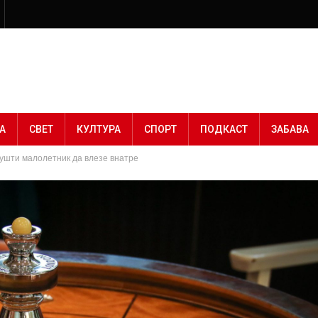
А
СВЕТ
КУЛТУРА
СПОРТ
ПОДКАСТ
ЗАБАВА
пушти малолетник да влезе внатре