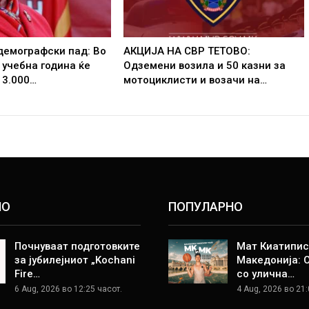
демографски пад: Во
АКЦИЈА НА СВР ТЕТОВО:
 учебна година ќе
Одземени возила и 50 казни за
 3.000…
мотоциклисти и возачи на…
НО
ПОПУЛАРНО
Почнуваат подготовките
Мат Киатипис
за јубилејниот „Kochani
Македонија: 
Fire…
со улична…
6 Aug, 2026 во 12:25 часот.
4 Aug, 2026 во 21: