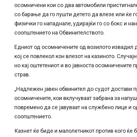
осомничени кои со два автомобили пристигнале
со барање да го пушти детето да влезе или ќе го 
физички го нападнале, удирајќи го со бокс и на
соопштението на Обвинителството.
Едниот од осомничените од возилото извадил д
кој се повлекол кон влезот на казиното. Случа
но кај оштетениот и во јавноста осомничените 
страв.
„Надлежен јавен обвинител до судот достави п
осомничените, кои вклучуваат забрана за напу
повремено да се јавуваат на службено лице и о
соопштението.
Казнет ќе биде и малолетникот против кого ќе 