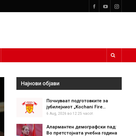
Најнови објави
Почнуваат подготовките за
јубилејниот „Kochani Fire…
6 Aug, 2026 во 12:25 часот.
Алармантен демографски пад:
Во претстојната учебна година