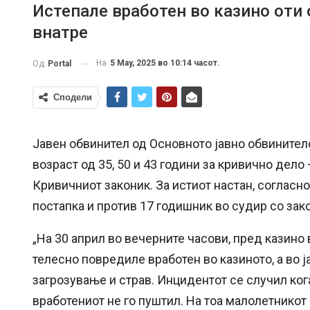
Истепале вработен во казино оти
внатре
На
5 May, 2025 во 10:14 часот.
Од
Portal
Сподели
Јавен обвинител од Основното јавно обвинителс
возраст од 35, 50 и 43 години за кривично дело 
Кривичниот законик. За истиот настан, согласно
постапка и против 17 годишник во судир со зак
„На 30 април во вечерните часови, пред казино
телесно повредиле вработен во казиното, а во 
загрозување и страв. Инцидентот се случил ког
вработениот не го пуштил. На тоа малолетникот