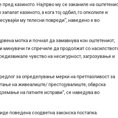
 пред казиното. Најпрво му се заканиле на оштетени
запалат казиното, а кога тој одбил, го опколиле и
несувајќи му телесни повреди“, наведено е во
рвена мотка и почнал да замавнува кон оштетениот,
јни минувачи ги спречиле да продолжат со насилството
предизвикале чувство на несигурност, загрозување и
редлог за определување мерки на претпазливост за
штање на живеалиште/ престојувалиште, обврска
дземање на патните исправи“, се наведува во
биде поведена соодветна законска постапка.