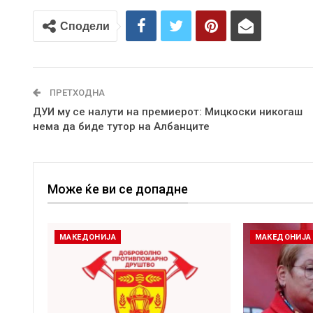
Сподели
ПРЕТХОДНА
ДУИ му се налути на премиерот: Мицкоски никогаш
нема да биде тутор на Албанците
Може ќе ви се допадне
МАКЕДОНИЈА
МАКЕДОНИЈА