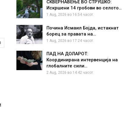
СКВЕРНАВЕЊЕ ВО СТРУШКО:
Искршени 14 гробови во селото…
1 Aug, 2026 во 16:54 часот.
Почина Исмаил Бојда, истакнат
борец за правата на…
1 Aug, 2026 во 17:24 часот.
8
ПАД НА ДОЛАРОТ:
Координирана интервенција на
глобалните сили…
2 Aug, 2026 во 14:42 часот.
и