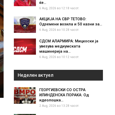
ќе…
6 Aug, 2026 во 12:18 часот.
АКЦИЈА НА СВР ТЕТОВО:
Одземени возила и 50 казни за…
6 Aug, 2026 во 10:28 часот.
СДСМ АЛАРМИРА: Мицкоски ја
увезува медиумската
машинерија на…
6 Aug, 2026 во 10:12 часот.
Неделен актуел
ГЕОРГИЕВСКИ СО ОСТРА
ИЛИНДЕНСКА ПОРАКА: Од
идеолошка…
2 Aug, 2026 во 13:28 часот.