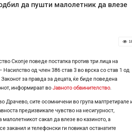
 одбил да пушти малолетник да влезе
1
тво Скопје поведе постапка против три лица на
– Насилство од член 386 став 3 во врска со став 1 од
 Законот за правда за децата, ќе биде поведена
онот, информираат во
Јавното обвинителство
.
 во Драчево, сите осомничени во група малтретирале 
јавноста предизвикале чувство на несигурност,
а малолетникот сакал да влезе во казиното, а
 се заканил и телефонски ги повикал останатите