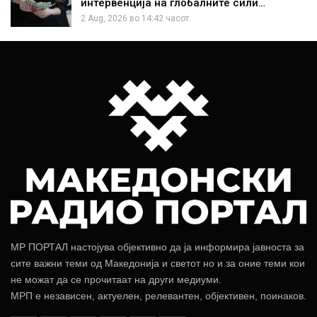
интервенција на глобалните сили…
2 Aug, 2026 во 14:42 часот.
МР ПОРТАЛ настојува објективно да ја информира јавноста за
сите важни теми од Македонија и светот но и за оние теми кои
не можат да се прочитаат на други медиуми.
МРП е независен, актуелен, релевантен, објективен, поинаков.