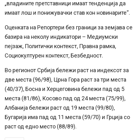
„владините претставници имаат тенденција да
имаат лош и понижувачки став кон новинарите“.
Оценката на Репортери без граници за земјава се
базира на неколу индикатори – Медиумски
пејзаж, Политички контекст, Правна рамка,
Социокултурен контекст, Безбедност.
Во регионот Србија бележи раст на индексот за
две места (96/98), Црна Гора раст за три места
(40/37), Босна и Херцеговина бележи пад од 5
места (81/86), Косово пад од 24 места (75/99),
Албанија бележи раст од 19 места (99/80),
Бугарија има пад од 11 места (59/70) и Грција со
раст од едно место (88/89).