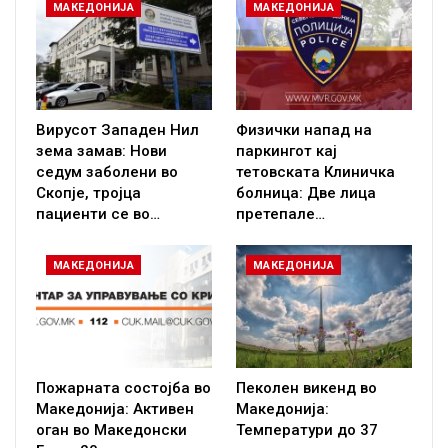
МАКЕДОНИЈА
МАКЕДОНИЈА
Вирусот Западен Нил
Физички напад на
зема замав: Нови
паркингот кај
седум заболени во
тетовската Клиничка
Скопје, тројца
болница: Две лица
пациенти се во…
претепале…
МАКЕДОНИЈА
МАКЕДОНИЈА
Пожарната состојба во
Пеколен викенд во
Македонија: Активен
Македонија:
оган во Македонски
Температури до 37