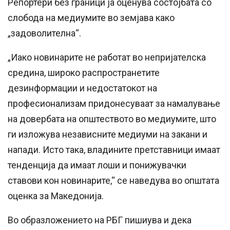
Репортери без граници ја оценува состојбата со
слобода на медиумите во земјава како
„задоволителна“.
„Иако новинарите не работат во непријателска
средина, широко распространетите
дезинформации и недостатокот на
професионализам придонесуваат за намалување
на довербата на општеството во медиумите, што
ги изложува независните медиуми на закани и
напади. Исто така, владините претставници имаат
тенденција да имаат лоши и понижувачки
ставови кон новинарите,“ се наведува во општата
оценка за Македонија.
Во образложението на РБГ пишиува и дека