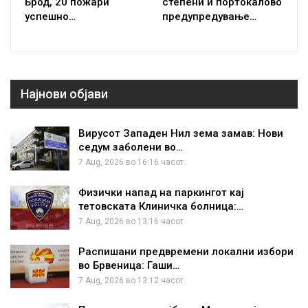
Брод, 20 пожари
степени и портокалово
успешно…
предупредување…
Најнови објави
Вирусот Западен Нил зема замав: Нови
седум заболени во…
7 Aug, 2026 во 16:16 часот.
Физички напад на паркингот кај
тетовската Клиничка болница:…
7 Aug, 2026 во 13:16 часот.
Распишани предвремени локални избори
во Брвеница: Гаши…
7 Aug, 2026 во 13:12 часот.