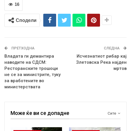
16
Сподели
ПРЕТХОДНА
СЛЕДНА
Владата ги демантира
Исчезнатиот рибар кај
наводите на СДСМ:
Злетовска Река најден
Ресторанските трошоци
мртов
не се за министрите, туку
за вработените во
министерствата
Може ќе ви се допадне
Сите