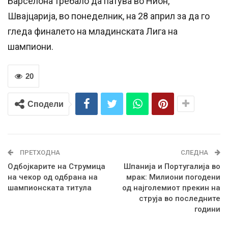
Барселона требало да патува во Нион,
Швајцарија, во понеделник, на 28 април за да го
гледа финалето на младинската Лига на
шампиони.
20
Сподели
ПРЕТХОДНА
СЛЕДНА
Одбојкарите на Струмица
Шпанија и Португалија во
на чекор од одбрана на
мрак: Милиони погодени
шампионската титула
од најголемиот прекин на
струја во последните
години