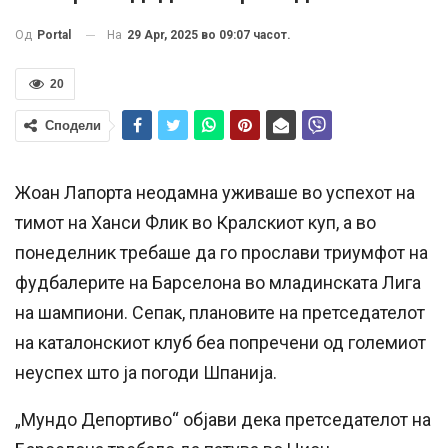
На
29 Apr, 2025 во 09:07 часот.
Од
Portal
20
Сподели
Жоан Лапорта неодамна уживаше во успехот на
тимот на Ханси Флик во Кралскиот куп, а во
понеделник требаше да го прослави триумфот на
фудбалерите на Барселона во младинската Лига
на шампиони. Сепак, плановите на претседателот
на каталонскиот клуб беа попречени од големиот
неуспех што ја погоди Шпанија.
„Мундо Депортиво“ објави дека претседателот на