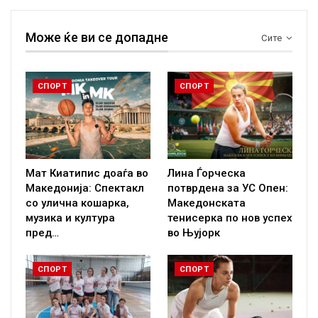
Може ќе ви се допадне
Сите
СПОРТ
СПОРТ
Мат Киатипис доаѓа во
Лина Ѓорческа
Македонија: Спектакл
потврдена за УС Опен:
со улична кошарка,
Македонската
музика и култура
тенисерка по нов успех
пред…
во Њујорк
СПОРТ
СПОРТ