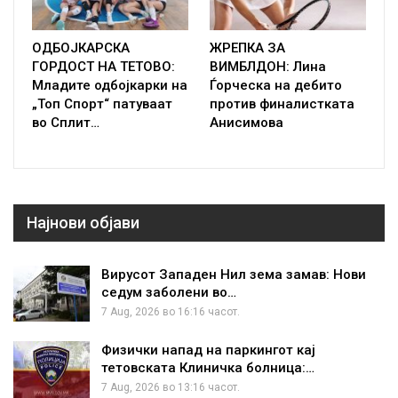
ОДБОЈКАРСКА
ЖРЕПКА ЗА
ГОРДОСТ НА ТЕТОВО:
ВИМБЛДОН: Лина
Младите одбојкарки на
Ѓорческа на дебито
„Топ Спорт“ патуваат
против финалистката
во Сплит…
Анисимова
Најнови објави
Вирусот Западен Нил зема замав: Нови
седум заболени во…
7 Aug, 2026 во 16:16 часот.
Физички напад на паркингот кај
тетовската Клиничка болница:…
7 Aug, 2026 во 13:16 часот.