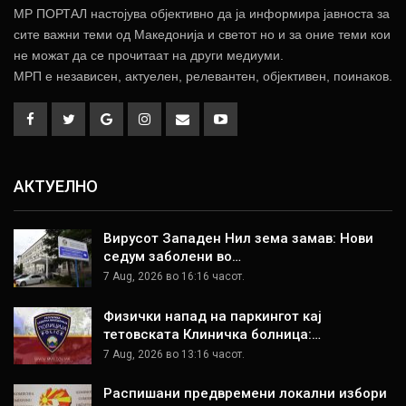
МР ПОРТАЛ настојува објективно да ја информира јавноста за
сите важни теми од Македонија и светот но и за оние теми кои
не можат да се прочитаат на други медиуми.
МРП е независен, актуелен, релевантен, објективен, поинаков.
АКТУЕЛНО
Вирусот Западен Нил зема замав: Нови
седум заболени во…
7 Aug, 2026 во 16:16 часот.
Физички напад на паркингот кај
тетовската Клиничка болница:…
7 Aug, 2026 во 13:16 часот.
Распишани предвремени локални избори