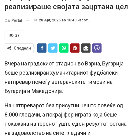
реализираше својата зацртана цел
На
28 Apr, 2025 во 18:40 часот.
Од
Portal
27
Сподели
Вчера на градскиот стадион во Варна, Бугарија
беше реализиран хуманитарниот фудбалски
натпревар помеѓу ветеранските тимови на
Бугарија и Македонија.
На натпреварот беа присутни нешто повеќе од
8.000 гледачи, а покрај фер играта која беше
покажана на теренот уште еден резултат остана
на задоволство на сите гледачи и