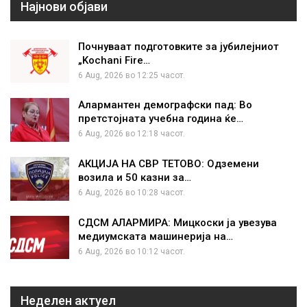
Најнови објави
Почнуваат подготовките за јубилејниот
„Kochani Fire…
6 Aug, 2026 во 12:25 часот.
Алармантен демографски пад: Во
претстојната учебна година ќе…
6 Aug, 2026 во 12:18 часот.
АКЦИЈА НА СВР ТЕТОВО: Одземени
возила и 50 казни за…
6 Aug, 2026 во 10:28 часот.
СДСМ АЛАРМИРА: Мицкоски ја увезува
медиумската машинерија на…
6 Aug, 2026 во 10:12 часот.
Неделен актуел