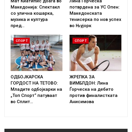
Мат Киатипис доаѓа во
Лина Ѓорческа
Македонија: Спектакл
потврдена за УС Опен:
со улична кошарка,
Македонската
музика и култура
тенисерка по нов успех
пред…
во Њујорк
СПОРТ
СПОРТ
ОДБОЈКАРСКА
ЖРЕПКА ЗА
ГОРДОСТ НА ТЕТОВО:
ВИМБЛДОН: Лина
Младите одбојкарки на
Ѓорческа на дебито
„Топ Спорт“ патуваат
против финалистката
во Сплит…
Анисимова