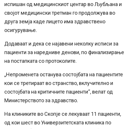
испишан од медицинскиот центар во Љубљана и
својот медицински третман го продолжува во
друга земја каде лицето има здравствено
осигурување.
Додаваат и дека се најавени неколку исписи за
пациенти за наредниве денови, по финализирање
на постапката со протоколите.
„Непроменета останува состојбата на пациентите
кои се третираат во странство, вклучително и
состојбата на критичните пациенти“, велат од
Министерството за здравство.
На клиниките во Скопје се лекуваат 11 пациенти,
од кои шест во Универзитетската клиника по