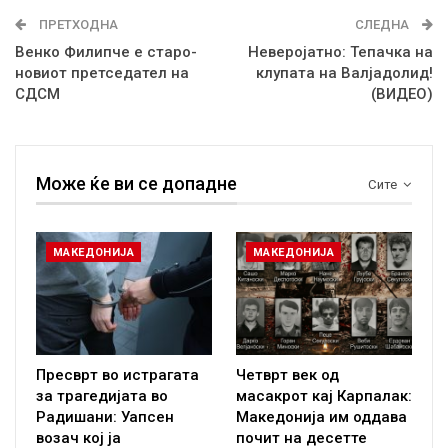
ПРЕТХОДНА
СЛЕДНА
Венко Филипче е старо-
Неверојатно: Тепачка на
новиот претседател на
клупата на Валјадолид!
СДСМ
(ВИДЕО)
Може ќе ви се допадне
Сите
МАКЕДОНИЈА
МАКЕДОНИЈА
Пресврт во истрагата
Четврт век од
за трагедијата во
масакрот кај Карпалак:
Радишани: Уапсен
Македонија им оддава
возач кој ја
почит на десетте