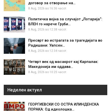
договор за отворање на…
8 Aug, 2026 во 16:36 часот.
Политичка војна за случајот „Лотарија“:
ВЛЕН го нарече Груби…
8 Aug, 2026 во 12:38 часот.
Пресврт во истрагата за трагедијата во
Радишани: Уапсен…
8 Aug, 2026 во 12:34 часот.
Четврт век од масакрот кај Карпалак:
Македонија им оддава…
8 Aug, 2026 во 10:25 часот.
Неделен актуел
ГЕОРГИЕВСКИ СО ОСТРА ИЛИНДЕНСКА
ПОРАКА: Од идеолошка…