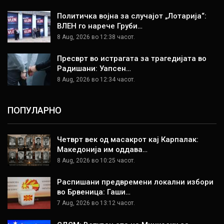
Политичка војна за случајот „Лотарија“:
ВЛЕН го нарече Груби…
8 Aug, 2026 во 12:38 часот.
Пресврт во истрагата за трагедијата во
Радишани: Уапсен…
8 Aug, 2026 во 12:34 часот.
ПОПУЛАРНО
Четврт век од масакрот кај Карпалак:
Македонија им оддава…
8 Aug, 2026 во 10:25 часот.
Распишани предвремени локални избори
во Брвеница: Гаши…
7 Aug, 2026 во 13:12 часот.