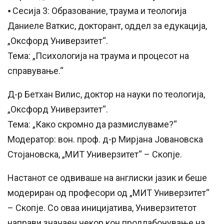
⦁ Сесија 3: Образование, траума и теологија
Даниеле Ваткис, докторант, оддел за едукација,
„Оксфорд Универзитет“.
Тема: „Психологија на траума и процесот на
справување.“
Д-р Бетхан Вилис, доктор на науки по теологија,
„Оксфорд Универзитет“.
Тема: „Како скромно да размислуваме?“
Модератор: вон. проф. д-р Мирјана Јовановска
Стојановска, „МИТ Универзитет“ – Скопје.
Настанот се одвиваше на англиски јазик и беше
модериран од професори од „МИТ Универзитет“
– Скопје. Со оваа иницијатива, Универзитетот
направи значаен чекор кон продлабочување на