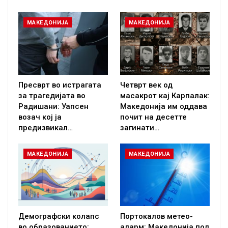
МАКЕДОНИЈА
МАКЕДОНИЈА
Пресврт во истрагата
Четврт век од
за трагедијата во
масакрот кај Карпалак:
Радишани: Уапсен
Македонија им оддава
возач кој ја
почит на десетте
предизвикал…
загинати…
МАКЕДОНИЈА
МАКЕДОНИЈА
Демографски колапс
Портокалов метео-
во образованието:
аларм: Македонија под