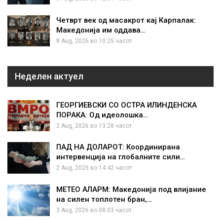
Четврт век од масакрот кај Карпалак:
Македонија им оддава…
8 Aug, 2026 во 10:25 часот.
Неделен актуел
ГЕОРГИЕВСКИ СО ОСТРА ИЛИНДЕНСКА
ПОРАКА: Од идеолошка…
2 Aug, 2026 во 13:28 часот.
ПАД НА ДОЛАРОТ: Координирана
интервенција на глобалните сили…
2 Aug, 2026 во 14:42 часот.
МЕТЕО АЛАРМ: Македонија под влијание
на силен топлотен бран,…
3 Aug, 2026 во 08:03 часот.