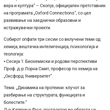
вера и култура“ – Скопје, официјален претставник
на програмата „Oxford Connections“, со цел
развивање на заеднички образовни и
истражувачки проекти.
Собирот опфати три сесии со вклучени теми од
хемија, вештачка интелигенција, психологија и
теологија:
⦁ Сесија 1: Биохемиски и родови перспективи
Проф. д-р Лорна Смит, професор по хемија на
„Оксфорд Универзитет“.
Тема: „Динамика на протеини: клучот за
разбирање на структурата, функцијата и
болестите.“
Д-р Катерина Фунг, постдоктор во областа на