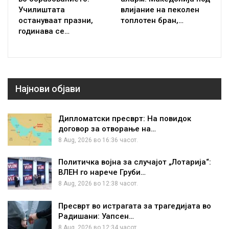
Училиштата
влијание на пеколен
остануваат празни,
топлотен бран,…
годинава се…
Најнови објави
Дипломатски пресврт: На повидок
договор за отворање на…
8 Aug, 2026 во 16:36 часот.
Политичка војна за случајот „Лотарија“:
ВЛЕН го нарече Груби…
8 Aug, 2026 во 12:38 часот.
Пресврт во истрагата за трагедијата во
Радишани: Уапсен…
8 Aug, 2026 во 12:34 часот.