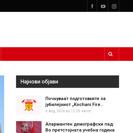
Најнови објави
Почнуваат подготовките за
јубилејниот „Kochani Fire…
6 Aug, 2026 во 12:25 часот.
Алармантен демографски пад:
Во претстојната учебна година