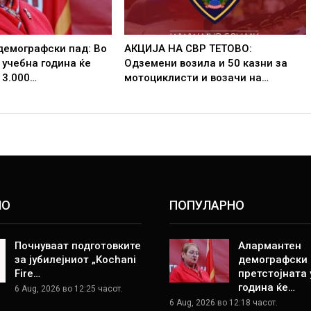
демографски пад: Во
АКЦИЈА НА СВР ТЕТОВО:
 учебна година ќе
Одземени возила и 50 казни за
 3.000…
мотоциклисти и возачи на…
НО
ПОПУЛАРНО
Почнуваат подготовките
Алармантен
за јубилејниот „Kochani
демографски 
Fire…
претстојната
година ќе…
6 Aug, 2026 во 12:25 часот.
6 Aug, 2026 во 12:18 часот.