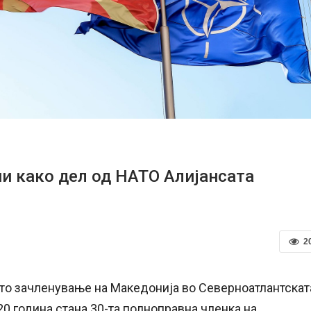
и како дел од НАТО Алијансата
2
то зачленување на Македонија во Северноатлантскат
20 година стана 30-та полноправна членка на