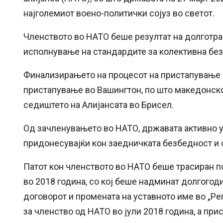
најголемиот воено-политички сојуз во светот.
Членството во НАТО беше резултат на долготра
исполнување на стандардите за колективна бе
Финализирањето на процесот на пристапување 
пристапување во Вашингтон, по што македонск
седиштето на Алијансата во Брисел.
Од зачленувањето во НАТО, државата активно уч
придонесувајќи кон заедничката безбедност и 
Патот кон членството во НАТО беше трасиран п
во 2018 година, со кој беше надминат долгогод
договорот и промената на уставното име во „Р
за членство од НАТО во јули 2018 година, а пр