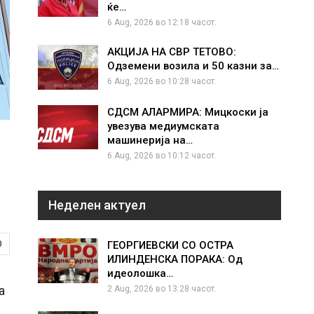
ќе…
6 Aug, 2026 во 12:18 часот.
АКЦИЈА НА СВР ТЕТОВО:
Одземени возила и 50 казни за…
6 Aug, 2026 во 10:28 часот.
СДСМ АЛАРМИРА: Мицкоски ја
увезува медиумската
машинерија на…
6 Aug, 2026 во 10:12 часот.
Неделен актуел
0
ГЕОРГИЕВСКИ СО ОСТРА
ИЛИНДЕНСКА ПОРАКА: Од
идеолошка…
а
2 Aug, 2026 во 13:28 часот.