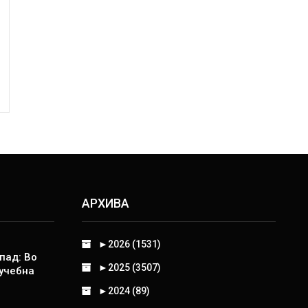
АРХИВА
►
2026 (1531)
пад: Во
►
2025 (3507)
 учебна
►
2024 (89)