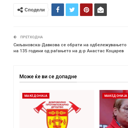
Сподели
ПРЕТХОДНА
Сиљановска-Давкова се обрати на одбележувањето
на 135 години од раѓањето на д-р Анастас Коцарев
Може ќе ви се допадне
МАКЕДОНИЈА
МАКЕДОНИЈА