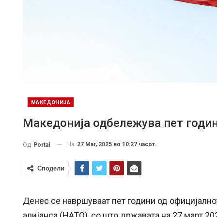
МАКЕДОНИЈА
Македонија одбележува пет годин
На
27 Mar, 2025 во 10:27 часот.
Од
Portal
Сподели
Денес се навршуваат пет години од официјално
алијанса (НАТО), со што државата на 27 март 20