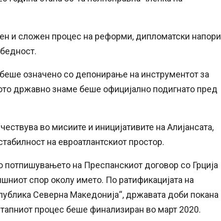
ен и сложен процес на реформи, дипломатски напори
збедност.
беше означено со депонирање на инструментот за
ото државно знаме беше официјално подигнато пред
ествува во мисиите и иницијативите на Алијансата,
стабилност на евроатлантскиот простор.
о потпишувањето на Преспанскиот договор со Грција
ишниот спор околу името. По ратификацијата на
епублика Северна Македонија“, државата доби покана
истапниот процес беше финализиран во март 2020.