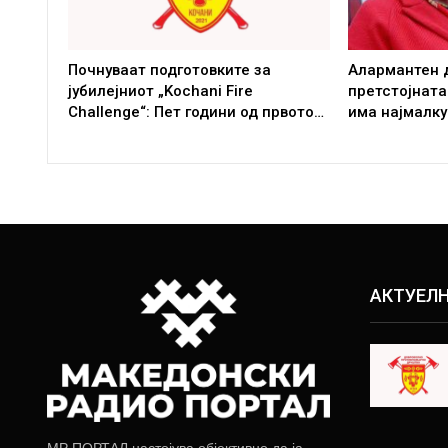
Почнуваат подготовките за
Алармантен 
јубилејниот „Kochani Fire
претстојната
Challenge“: Пет години од првото…
има најмалку
АКТУЕЛ
МР ПОРТАЛ настојува објективно да ја