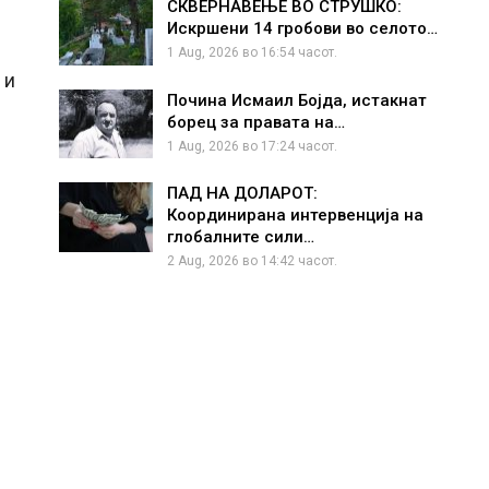
СКВЕРНАВЕЊЕ ВО СТРУШКО:
Искршени 14 гробови во селото…
1 Aug, 2026 во 16:54 часот.
 и
Почина Исмаил Бојда, истакнат
борец за правата на…
1 Aug, 2026 во 17:24 часот.
ПАД НА ДОЛАРОТ:
Координирана интервенција на
глобалните сили…
2 Aug, 2026 во 14:42 часот.