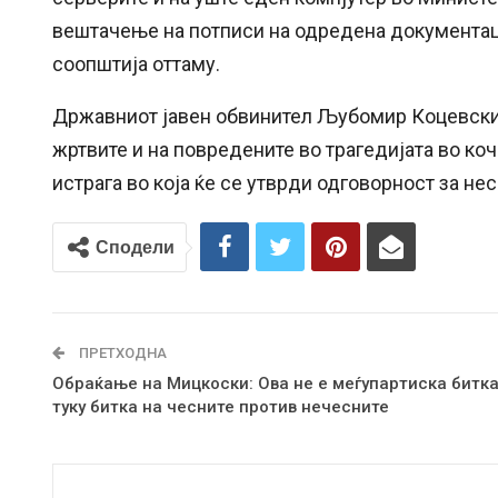
вештачење на потписи на одредена документаци
соопштија оттаму.
Државниот јавен обвинител Љубомир Коцевски, 
жртвите и на повредените во трагедијата во коч
истрага во која ќе се утврди одговорност за нес
Сподели
ПРЕТХОДНА
Обраќање на Мицкоски: Ова не е меѓупартиска битка
туку битка на чесните против нечесните