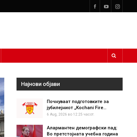
Најнови објави
Почнуваат подготовките за
јубилејниот „Kochani Fire…
6 Aug, 2026 во 12:25 часот.
Алармантен демографски пад:
Во претстојната учебна година