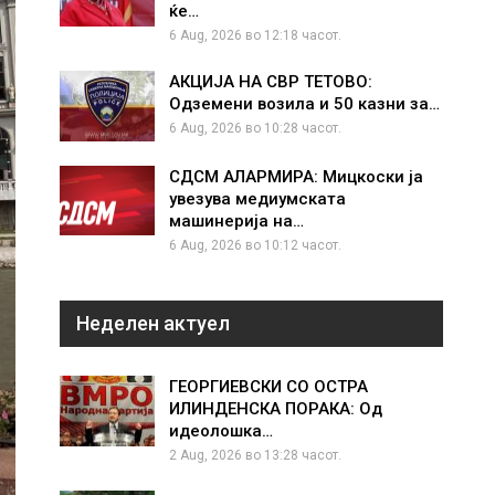
ќе…
6 Aug, 2026 во 12:18 часот.
АКЦИЈА НА СВР ТЕТОВО:
Одземени возила и 50 казни за…
6 Aug, 2026 во 10:28 часот.
СДСМ АЛАРМИРА: Мицкоски ја
увезува медиумската
машинерија на…
6 Aug, 2026 во 10:12 часот.
Неделен актуел
ГЕОРГИЕВСКИ СО ОСТРА
ИЛИНДЕНСКА ПОРАКА: Од
идеолошка…
2 Aug, 2026 во 13:28 часот.