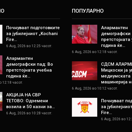
НО
ПОПУЛАРНО
Почнуваат подготовките
Алармантен
за јубилејниот „Kochani
демографски 
Fire…
претстојната
година ќе…
6 Aug, 2026 во 12:25 часот.
6 Aug, 2026 во 12:18 часот.
Алармантен
демографски пад: Во
СДСМ АЛАРМ
претстојната учебна
Мицкоски ја у
година ќе…
медиумската
машинерија н
о 12:18 часот.
6 Aug, 2026 во 10:12 часот.
АКЦИЈА НА СВР
ТЕТОВО: Одземени
Почнуваат по
возила и 50 казни за…
за јубилејнио
Fire…
6 Aug, 2026 во 10:28 часот.
6 Aug, 2026 во 12: