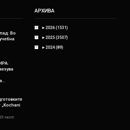
АРХИВА
►
2026 (1531)
пад: Во
►
2025 (3507)
 учебна
►
2024 (89)
ИРА:
везува
а…
дготовките
т „Kochani
25 часот.