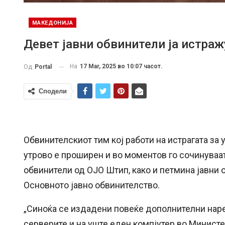
МАКЕДОНИЈА
Девет јавни обвинители ја истра
На
17 Mar, 2025 во 10:07 часот.
Од
Portal
Сподели
Обвинителскиот тим кој работи на истрагата за
утрово е проширен и во моментов го сочинуваат
обвинители од ОЈО Штип, како и петмина јавни 
Основното јавно обвинителство.
„Синоќа се издадени повеќе дополнителни нар
серверите и на уште еден компјутер во Министе