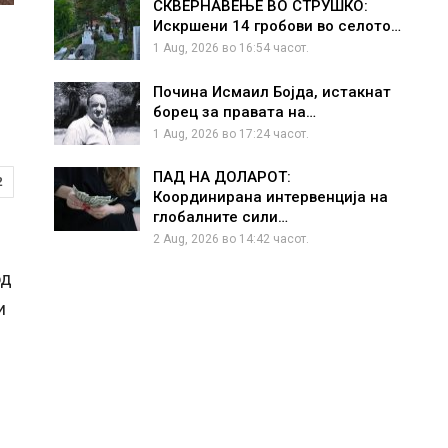
СКВЕРНАВЕЊЕ ВО СТРУШКО:
Искршени 14 гробови во селото…
1 Aug, 2026 во 16:54 часот.
Почина Исмаил Бојда, истакнат
борец за правата на…
1 Aug, 2026 во 17:24 часот.
ПАД НА ДОЛАРОТ:
2
Координирана интервенција на
глобалните сили…
2 Aug, 2026 во 14:42 часот.
од
и