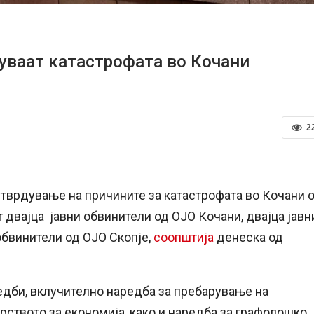
жуваат катастрофата во Кочани
2
 утврдување на причините за катастрофата во Кочани 
 двајца јавни обвинители од ОЈО Кочани, двајца јавн
обвинители од ОЈО Скопје,
соопштија
денеска од
едби, вклучително наредба за пребарување на
рството за економија, како и наредба за графолошко