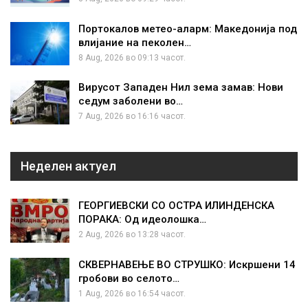
Портокалов метео-аларм: Македонија под
влијание на пеколен…
8 Aug, 2026 во 09:13 часот.
Вирусот Западен Нил зема замав: Нови
седум заболени во…
7 Aug, 2026 во 16:16 часот.
Неделен актуел
ГЕОРГИЕВСКИ СО ОСТРА ИЛИНДЕНСКА
ПОРАКА: Од идеолошка…
2 Aug, 2026 во 13:28 часот.
СКВЕРНАВЕЊЕ ВО СТРУШКО: Искршени 14
гробови во селото…
1 Aug, 2026 во 16:54 часот.