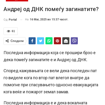
Андреј од ДНК помеѓу загинатите?
На
16 Mar, 2025 во 15:37 часот.
Од
Portal
61
Сподели
Последна информација која се прошири брзо е
дека помеѓу загинатите е и Андреј од ДНК.
Според кажувањата се вели дека последен пат
го виделе кога по втор пат влегол внатре да
помогне при спасувањето односно евакуацијата
кога веќе и пожарот земал замав.
Последна информација е и дека вокалната