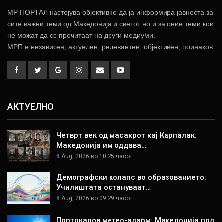
МР ПОРТАЛ настојува објективно да ја информира јавноста за
сите важни теми од Македонија и светот но и за оние теми кои
не можат да се прочитаат на други медиуми.
МРП е независен, актуелен, релевантен, објективен, поинаков.
АКТУЕЛНО
Четврт век од масакрот кај Карпалак:
Македонија им оддава…
8 Aug, 2026 во 10:25 часот.
Демографски колапс во образованието:
Училиштата остануваат…
8 Aug, 2026 во 09:29 часот.
Портокалов метео-аларм: Македонија под