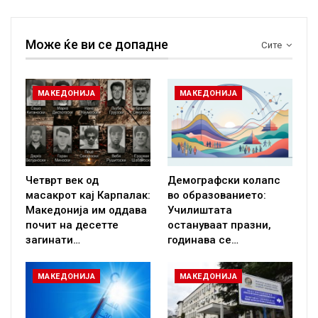
Може ќе ви се допадне
Сите
МАКЕДОНИЈА
МАКЕДОНИЈА
Четврт век од
Демографски колапс
масакрот кај Карпалак:
во образованието:
Македонија им оддава
Училиштата
почит на десетте
остануваат празни,
загинати…
годинава се…
МАКЕДОНИЈА
МАКЕДОНИЈА