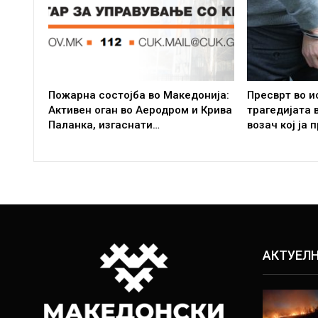
Пожарна состојба во Македонија:
Пресврт во и
Активен оган во Аеродром и Крива
трагедијата 
Паланка, изгаснати…
возач кој ја
АКТУЕЛ