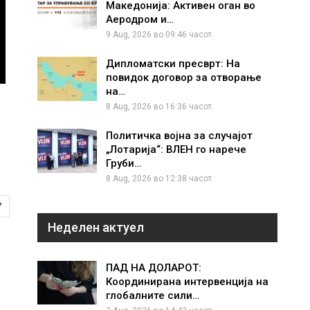
Македонија: Активен оган во
Аеродром и…
9 Aug, 2026 во 09:46 часот.
Дипломатски пресврт: На
повидок договор за отворање
на…
8 Aug, 2026 во 16:36 часот.
Политичка војна за случајот
„Лотарија“: ВЛЕН го нарече
Груби…
8 Aug, 2026 во 12:38 часот.
7
Неделен актуел
ПАД НА ДОЛАРОТ:
Координирана интервенција на
глобалните сили…