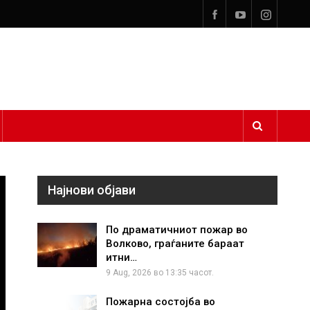
Најнови објави
По драматичниот пожар во
Волково, граѓаните бараат
итни…
9 Aug, 2026 во 13:35 часот.
Пожарна состојба во