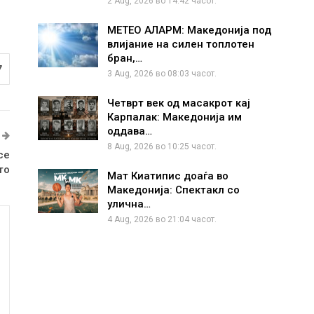
2 Aug, 2026 во 14:42 часот.
МЕТЕО АЛАРМ: Македонија под
влијание на силен топлотен
бран,…
7
3 Aug, 2026 во 08:03 часот.
Четврт век од масакрот кај
Карпалак: Македонија им
оддава…
8 Aug, 2026 во 10:25 часот.
се
то
Мат Киатипис доаѓа во
Македонија: Спектакл со
улична…
4 Aug, 2026 во 21:04 часот.