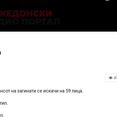
9
2
от на загинати се искачи на 59 лица.
тип.
п.