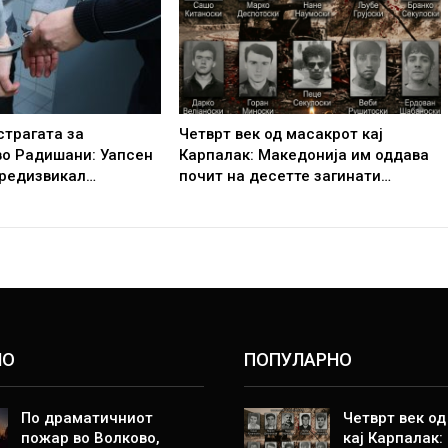
страгата за
Четврт век од масакрот кај
во Радишани: Уапсен
Карпалак: Македонија им оддава
 предизвикал…
почит на десетте загинати…
НО
ПОПУЛАРНО
По драматичниот
Четврт век о
пожар во Волково,
кај Карпалак: