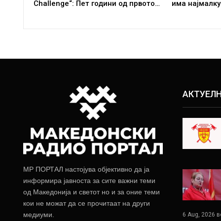
Challenge“: Пет години од првото…
има најмалку
АКТУЕЛ
МР ПОРТАЛ настојува објективно да ја
информира јавноста за сите важни теми
од Македонија и светот но и за оние теми
кои не можат да се прочитаат на други
медиуми.
6 Aug, 2026 в