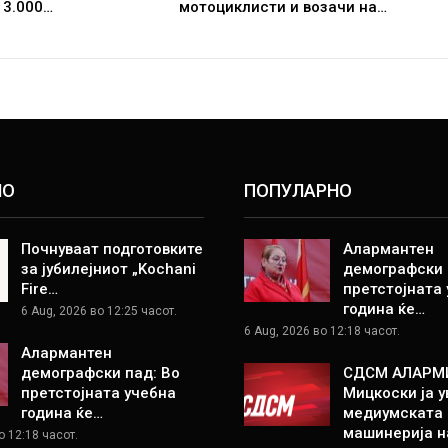
 3.000…
мотоциклисти и возачи на…
НО
ПОПУЛАРНО
Почнуваат подготовките
Алармантен
за јубилејниот „Kochani
демографски 
Fire…
претстојната
година ќе…
6 Aug, 2026 во 12:25 часот.
6 Aug, 2026 во 12:18 часот.
Алармантен
демографски пад: Во
СДСМ АЛАРМ
претстојната учебна
Мицкоски ја у
година ќе…
медиумската
машинерија н
о 12:18 часот.