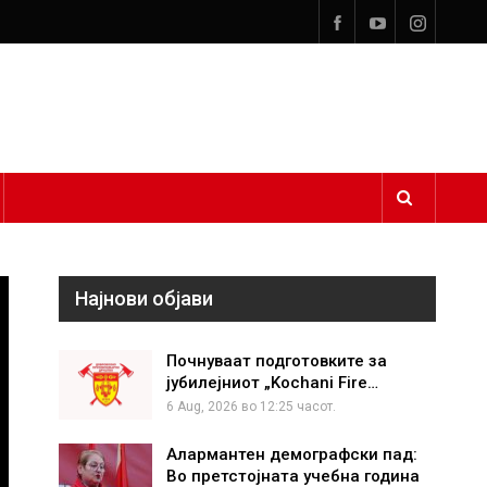
Најнови објави
Почнуваат подготовките за
јубилејниот „Kochani Fire…
6 Aug, 2026 во 12:25 часот.
Алармантен демографски пад:
Во претстојната учебна година