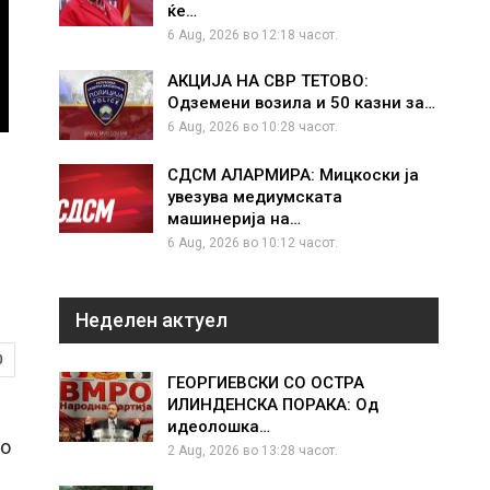
ќе…
6 Aug, 2026 во 12:18 часот.
АКЦИЈА НА СВР ТЕТОВО:
Одземени возила и 50 казни за…
6 Aug, 2026 во 10:28 часот.
СДСМ АЛАРМИРА: Мицкоски ја
увезува медиумската
машинерија на…
6 Aug, 2026 во 10:12 часот.
Неделен актуел
0
ГЕОРГИЕВСКИ СО ОСТРА
ИЛИНДЕНСКА ПОРАКА: Од
идеолошка…
во
2 Aug, 2026 во 13:28 часот.