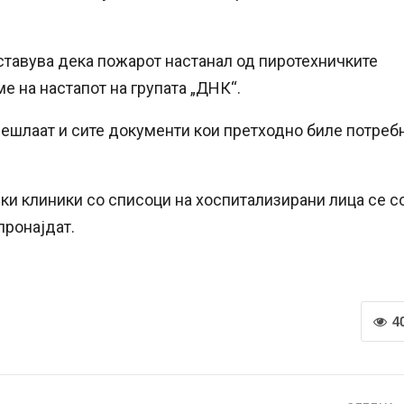
тавува дека пожарот настанал од пиротехничките
е на настапот на групата „ДНК“.
чешлаат и сите документи кои претходно биле потреб
ки клиники со списоци на хоспитализирани лица се с
пронајдат.
4