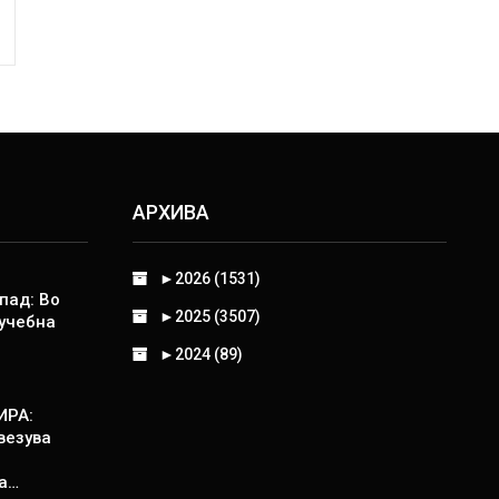
АРХИВА
►
2026 (1531)
пад: Во
►
2025 (3507)
 учебна
►
2024 (89)
ИРА:
везува
а…