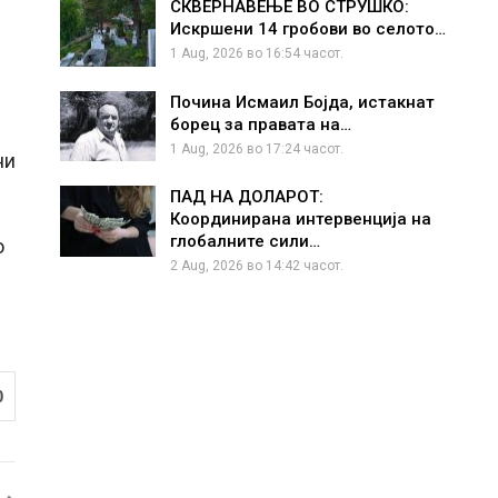
СКВЕРНАВЕЊЕ ВО СТРУШКО:
Искршени 14 гробови во селото…
1 Aug, 2026 во 16:54 часот.
Почина Исмаил Бојда, истакнат
борец за правата на…
1 Aug, 2026 во 17:24 часот.
ни
ПАД НА ДОЛАРОТ:
Координирана интервенција на
глобалните сили…
о
2 Aug, 2026 во 14:42 часот.
0