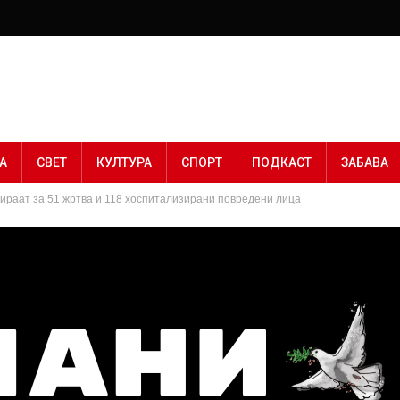
А
СВЕТ
КУЛТУРА
СПОРТ
ПОДКАСТ
ЗАБАВА
ираат за 51 жртва и 118 хоспитализирани повредени лица