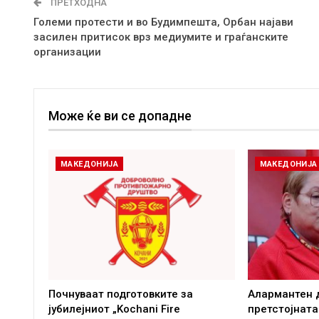
ПРЕТХОДНА
Големи протести и во Будимпешта, Орбан најави
засилен притисок врз медиумите и граѓанските
организации
Може ќе ви се допадне
МАКЕДОНИЈА
МАКЕДОНИЈА
Почнуваат подготовките за
Алармантен 
јубилејниот „Kochani Fire
претстојната