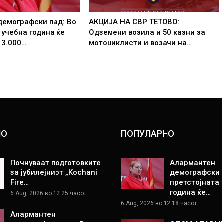
демографски пад: Во
АКЦИЈА НА СВР ТЕТОВО:
 учебна година ќе
Одземени возила и 50 казни за
 3.000…
мотоциклисти и возачи на…
НО
ПОПУЛАРНО
Почнуваат подготовките
Алармантен
за јубилејниот „Kochani
демографски 
Fire…
претстојната
година ќе…
6 Aug, 2026 во 12:25 часот.
6 Aug, 2026 во 12:18 часот.
Алармантен