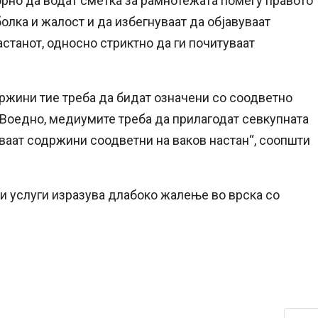
рно да водат сметка за рамнотежата помеѓу правото
олка и жалост и да избегнуваат да објавуваат
станот, односно стриктно да ги почитуваат
ржини тие треба да бидат означени со соодветно
Воедно, медиумите треба да прилагодат севкупната
уваат содржини соодветни на ваков настан“, соопшти
и услуги изразува длабоко жалење во врска со