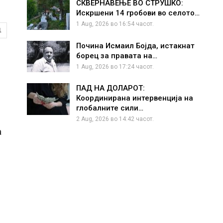
СКВЕРНАВЕЊЕ ВО СТРУШКО:
Искршени 14 гробови во селото…
1 Aug, 2026 во 16:54 часот.
1
Почина Исмаил Бојда, истакнат
борец за правата на…
1 Aug, 2026 во 17:24 часот.
ПАД НА ДОЛАРОТ:
Координирана интервенција на
глобалните сили…
2 Aug, 2026 во 14:42 часот.
а