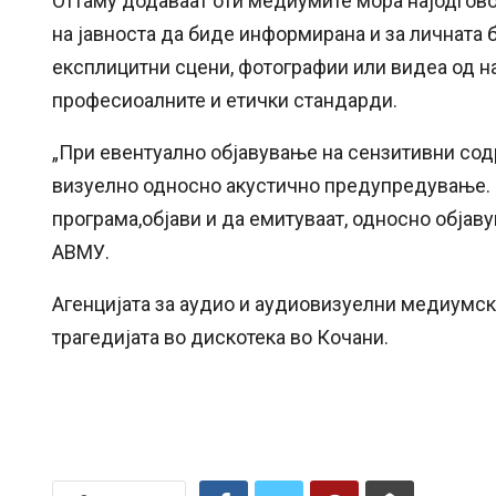
Оттаму додаваат оти медиумите мора најодгово
на јавноста да биде информирана и за личната б
експлицитни сцени, фотографии или видеа од на
професиоалните и етички стандарди.
„При евентуално објавување на сензитивни сод
визуелно односно акустично предупредување. 
програма,објави и да емитуваат, односно објав
АВМУ.
Агенцијата за аудио и аудиовизуелни медиумск
трагедијата во дискотека во Кочани.