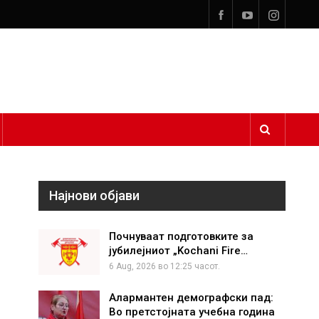
Најнови објави
Почнуваат подготовките за
јубилејниот „Kochani Fire…
6 Aug, 2026 во 12:25 часот.
Алармантен демографски пад:
Во претстојната учебна година