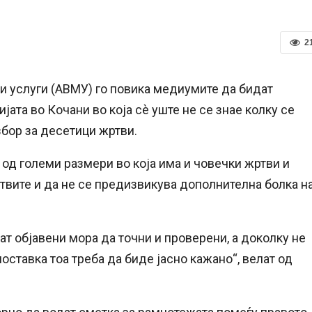
2
и услуги (АВМУ) го повика медиумите да бидат
јата во Кочани во која сè уште не се знае колку се
збор за десетици жртви.
 од големи размери во која има и човечки жртви и
твите и да не се предизвикува дополнителна болка н
т објавени мора да точни и проверени, а доколку не
оставка тоа треба да биде јасно кажано“, велат од