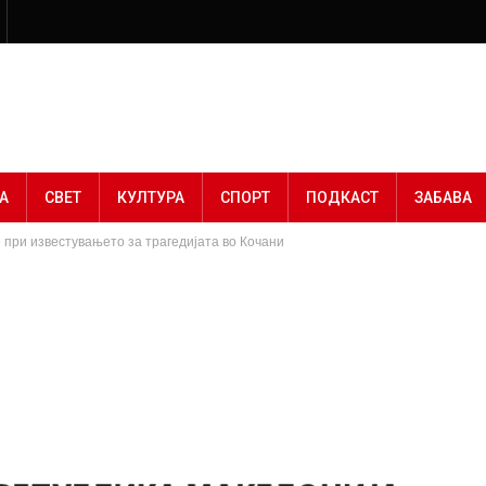
А
СВЕТ
КУЛТУРА
СПОРТ
ПОДКАСТ
ЗАБАВА
 при известувањето за трагедијата во Кочани