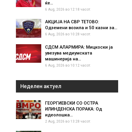
ќе…
6 Aug, 2026 во 12:18 часот.
АКЦИЈА НА СВР ТЕТОВО:
Одземени возила и 50 казни за…
6 Aug, 2026 во 10:28 часот.
СДСМ АЛАРМИРА: Мицкоски ја
увезува медиумската
машинерија на…
6 Aug, 2026 во 10:12 часот.
Неделен актуел
ГЕОРГИЕВСКИ СО ОСТРА
ИЛИНДЕНСКА ПОРАКА: Од
идеолошка…
2 Aug, 2026 во 13:28 часот.