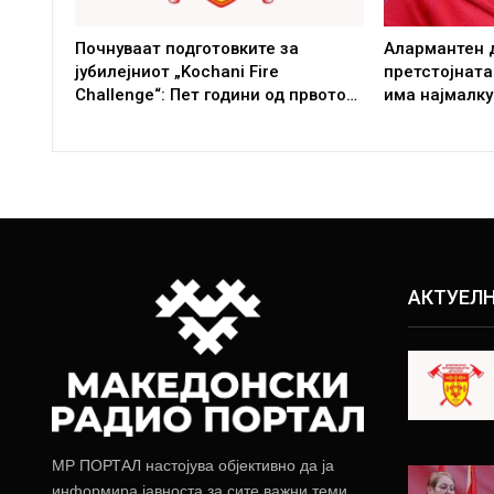
Почнуваат подготовките за
Алармантен 
јубилејниот „Kochani Fire
претстојната
Challenge“: Пет години од првото…
има најмалку
АКТУЕЛ
МР ПОРТАЛ настојува објективно да ја
информира јавноста за сите важни теми