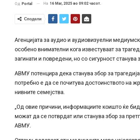
На
16 Mar, 2025 во 09:02 часот.
Од
Portal
Сподели
Агенцијата за аудио и аудиовизуелни медиумск
особено внимателни кога известуваат за трагеди
загинати и повредени, но со сигурност станува 
АВМУ потенцира дека станува збор за трагедија
потребно е да се почитува достоинството на жр
нивните семејства.
„Од овие причини, информациите коишто ќе бида
можат да се потврдат или станува збор за претп
АВМУ.