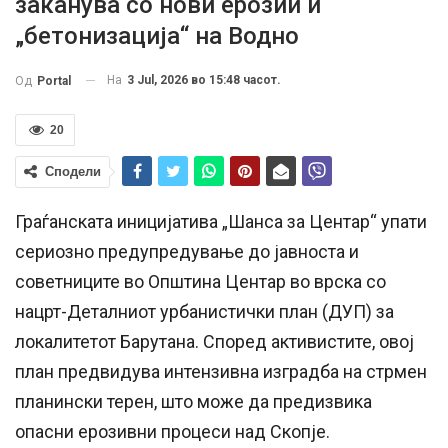
заканува со нови ерозии и
„бетонизација“ на Водно
На
3 Jul, 2026 во 15:48 часот.
Од
Portal
20
Сподели
Граѓанската иницијатива „Шанса за Центар“ упати
сериозно предупредување до јавноста и
советниците во Општина Центар во врска со
нацрт-Деталниот урбанистички план (ДУП) за
локалитетот Барутана. Според активистите, овој
план предвидува интензивна изградба на стрмен
планински терен, што може да предизвика
опасни ерозивни процеси над Скопје.