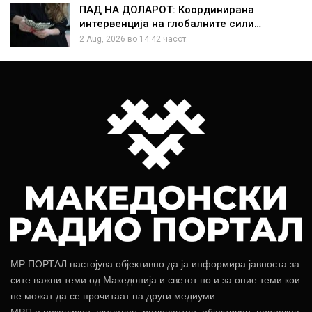
ПАД НА ДОЛАРОТ: Координирана
интервенција на глобалните сили…
2 Aug, 2026 во 14:42 часот.
МР ПОРТАЛ настојува објективно да ја информира јавноста за
сите важни теми од Македонија и светот но и за оние теми кои
не можат да се прочитаат на други медиуми.
МРП е независен, актуелен, релевантен, објективен, поинаков.