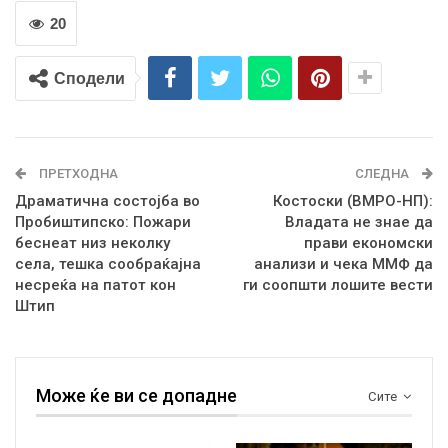
20
Сподели
ПРЕТХОДНА
СЛЕДНА
Драматична состојба во
Костоски (ВМРО-НП):
Пробиштипско: Пожари
Владата не знае да
беснеат низ неколку
прави економски
села, тешка сообраќајна
анализи и чека ММФ да
несреќа на патот кон
ги соопшти лошите вести
Штип
Може ќе ви се допадне
Сите