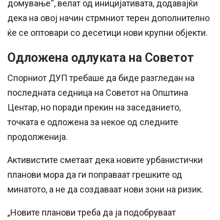
домување“, велат од иницијативата, додавајќи
дека на овој начин стрмниот терен дополнително
ќе се оптовари со десетици нови крупни објекти.
Одложена одлуката на Советот
Спорниот ДУП требаше да биде разгледан на
последната седница на Советот на Општина
Центар, но поради прекин на заседанието,
точката е одложена за некое од следните
продолженија.
Активистите сметаат дека новите урбанистички
планови мора да ги поправаат грешките од
минатото, а не да создаваат нови зони на ризик.
„Новите планови треба да ја подобруваат