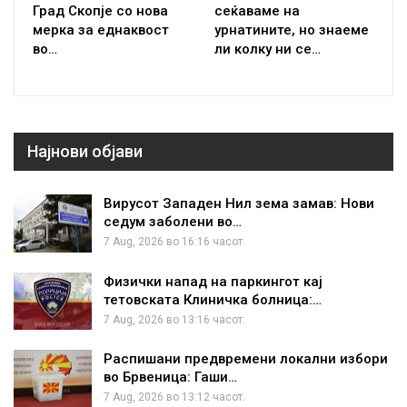
Град Скопје со нова
сеќаваме на
мерка за еднаквост
урнатините, но знаеме
во…
ли колку ни се…
Најнови објави
Вирусот Западен Нил зема замав: Нови
седум заболени во…
7 Aug, 2026 во 16:16 часот.
Физички напад на паркингот кај
тетовската Клиничка болница:…
7 Aug, 2026 во 13:16 часот.
Распишани предвремени локални избори
во Брвеница: Гаши…
7 Aug, 2026 во 13:12 часот.