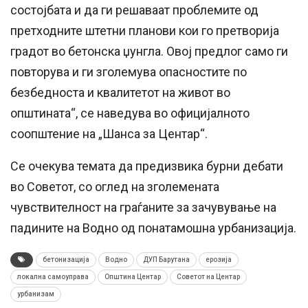
состојбата и да ги решаваат проблемите од
претходните штетни планови кои го претворија
градот во бетонска џунгла. Овој предлог само ги
повторува и ги зголемува опасностите по
безбедноста и квалитетот на живот во
општината“, се наведува во официјалното
соопштение на „Шанса за Центар“.
Се очекува темата да предизвика бурни дебати
во Советот, со оглед на зголемената
чувствителност на граѓаните за зачувување на
падините на Водно од понатамошна урбанизација.
бетонизација
Водно
ДУП Барутана
ерозија
локална самоуправа
Општина Центар
Советот на Центар
урбанизам