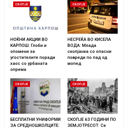
СКОПЈЕ
СКОПЈЕ
НОЌНИ АКЦИИ ВО
НЕСРЕЌА ВО КИСЕЛА
КАРПОШ: Глоби и
ВОДА: Млада
опомени за
скопјанка со опасни
угостителите поради
повреди по пад од
хаос со урбаната
мопед
опрема
СКОПЈЕ
СКОПЈЕ
БЕСПЛАТНИ УНИФОРМИ
СКОПЈЕ 63 ГОДИНИ ПО
ЗА СРЕДНОШКОЛЦИТЕ:
ЗЕМЈОТРЕСОТ: Се