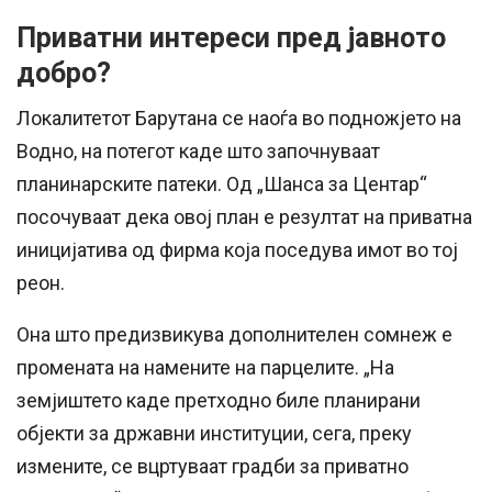
Приватни интереси пред јавното
добро?
Локалитетот Барутана се наоѓа во подножјето на
Водно, на потегот каде што започнуваат
планинарските патеки. Од „Шанса за Центар“
посочуваат дека овој план е резултат на приватна
иницијатива од фирма која поседува имот во тој
реон.
Она што предизвикува дополнителен сомнеж е
промената на намените на парцелите. „На
земјиштето каде претходно биле планирани
објекти за државни институции, сега, преку
измените, се вцртуваат градби за приватно