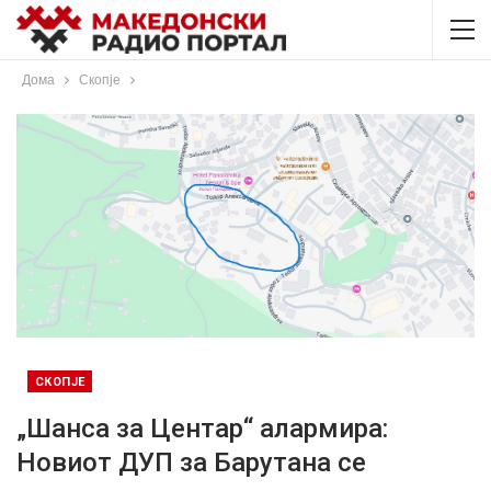
Дома
Скопје
СКОПЈЕ
„Шанса за Центар“ алармира:
Новиот ДУП за Барутана се