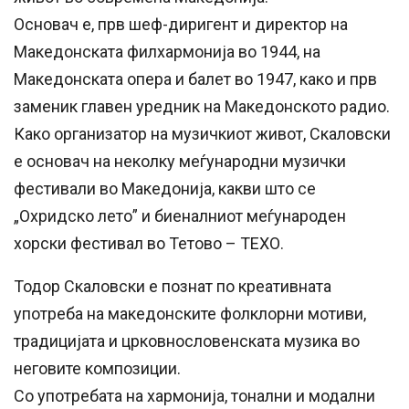
Основач е, прв шеф-диригент и директор на
Македонската филхармонија во 1944, на
Македонската опера и балет во 1947, како и прв
заменик главен уредник на Македонското радио.
Како организатор на музичкиот живот, Скаловски
е основач на неколку меѓународни музички
фестивали во Македонија, какви што се
„Охридско лето” и биеналниот меѓународен
хорски фестивал во Тетово – ТЕХО.
Тодор Скаловски е познат по креативната
употреба на македонските фолклорни мотиви,
традицијата и црковнословенската музика во
неговите композиции.
Со употребата на хармонија, тонални и модални