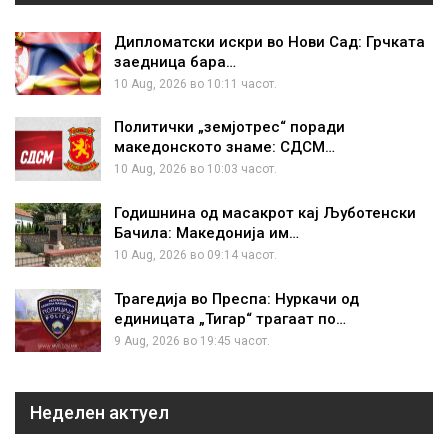
Дипломатски искри во Нови Сад: Грчката
заедница бара…
10 Aug, 2026 во 10:11 часот.
Политички „земјотрес“ поради
македонското знаме: СДСМ…
10 Aug, 2026 во 10:03 часот.
Годишнина од масакрот кај Љуботенски
Бачила: Македонија им…
10 Aug, 2026 во 09:14 часот.
Трагедија во Преспа: Нуркачи од
единицата „Тигар“ трагаат по…
9 Aug, 2026 во 19:45 часот.
Неделен актуел