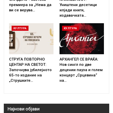
премиера за „Нема да
Уништени десетици
ви се верува…
илјади книги,
издавачката…
КУЛТУРА
КУЛТУРА
СТРУГА ПОВТОРНО
АРХАНГЕЛ СЕ ВРАЌА:
ЦЕНТАР НА СВЕТОТ:
Нов сингл по две
Започнува јубилејното
децении пауза и голем
65-то издание на
концерт „Срцевина“
„Струшките…
на…
Најнови објави