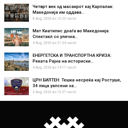
Четврт век од масакрот кај Карпалак:
Македонија им оддава…
8 Aug, 2026 во 10:25 часот.
Мат Киатипис доаѓа во Македонија:
Спектакл со улична…
4 Aug, 2026 во 21:04 часот.
ЕНЕРГЕТСКА И ТРАНСПОРТНА КРИЗА:
Реката Рајна на историски…
4 Aug, 2026 во 14:17 часот.
ЦРН БИЛТЕН: Тешка несреќа кај Ростуше,
34 лица уапсени за…
3 Aug, 2026 во 15:27 часот.