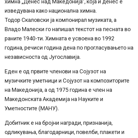
химна „Денес над Македонија”, која и денес е
изведувана како национална химна.
Тодор Скаловски ја компонирал музиката, а
Владо Малески го напишал текстот на песната во
раните 1940-ти. Химната е усвоена во 1992
година, речиси година дена по прогласувањето на
независноста од Југославија.
Еден е од првите членови на Сојузот на
музичките уметници и Сојузот на композиторите
на Македонија, а од 1975 година е член на
Македонската Академија на Науките и
Уметностите (МАНУ).
Добитник е на бројни награди, признанија,
одликувања, благодарници, повелби, плакети и