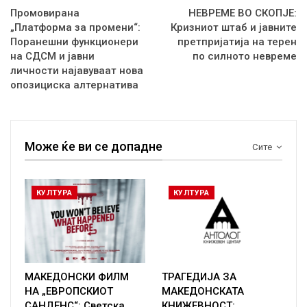
Промовирана
НЕВРЕМЕ ВО СКОПЈЕ:
„Платформа за промени“:
Кризниот штаб и јавните
Поранешни функционери
претпријатија на терен
на СДСМ и јавни
по силното невреме
личности најавуваат нова
опозициска алтернатива
Може ќе ви се допадне
Сите
КУЛТУРА
КУЛТУРА
МАКЕДОНСКИ ФИЛМ
ТРАГЕДИЈА ЗА
НА „ЕВРОПСКИОТ
МАКЕДОНСКАТА
САНДЕНС“: Светска
КНИЖЕВНОСТ: