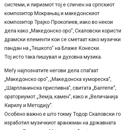
системи, и лиризмот тој е сличен на српскиот
композитор Мокрањац и македонскиот
композитор Трајко Прокопиев, иако во некои
дела како „Македонско оро”, Скаловски користи
драмски елементи кои се сметаат како музички
пандан на „Тешкото” на Блаже Конески.
Тој исто така пишувал и духовна музика.
Меѓу најпознатите негови дела спаѓаат
„Македонско оро”, „Македонска хумореска”,
„Шарпланинска приспивна”, свитата „Балтепе”,
ораториумот „Земја, камен”, како и „Величанија
Кирилу и Методију”.
Особено важно е што токму Тодор Скаловски го
изработил музичкиот аранжман на државната