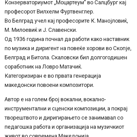
Конзерваториумот „Моцартеум” во Салцбург кај
професорот Вилхелм Фуртвенглер.
Во Белград учел кај професорите К. Манојловиќ,
М. Милоевиќ и Ј. Славенски.
Од 1936 година почнал да работи како наставник
по музика и диригент на повеќе хорови во Скопје,
Белград и Битола. Скаловски бил долгогодишен
соработник на Ловро Матачиќ.
Категоризиран е во првата генерација
македонски повоени композитори.
Автор е на голем број вокални, вокално-
инструментални и сценски композиции, а покрај
творештвото и диригирањето се занимавал со
педагошка работа и организација на музичкиот
живот во современа Македонија.