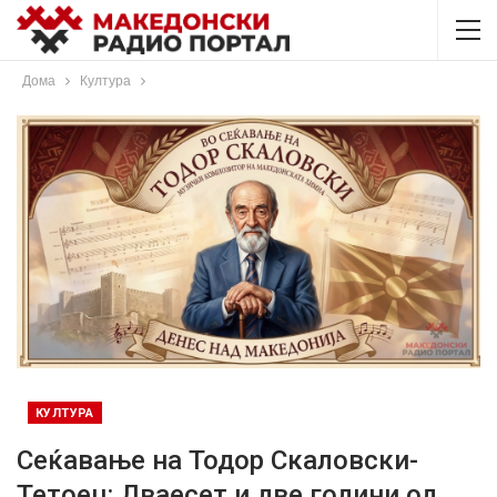
Дома
Култура
КУЛТУРА
Сеќавање на Тодор Скаловски-
Тетоец: Дваесет и две години од