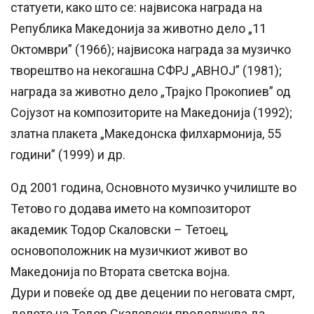
статуети, како што се: највисока награда на
Република Македонија за животно дело „11
Октомври” (1966); највисока награда за музичко
творештво на некогашна СФРЈ „АВНОЈ” (1981);
награда за животно дело „Трајко Прокопиев” од
Сојузот на композиторите на Македонија (1992);
златна плакета „Македонска филхармонија, 55
години” (1999) и др.
Од 2001 година, Основното музичко училиште во
Тетово го додава името на композиторот
академик Тодор Скаловски – Тетоец,
основоположник на музичкиот живот во
Македонија по Втората светска војна.
Дури и повеќе од две децении по неговата смрт,
делото на Тодор Скаловски продолжува да