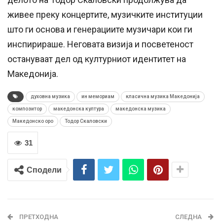
живее преку концертите, музичките институции
што ги основа и генерациите музичари кои ги
инспирираше. Неговата визија и посветеност
остануваат дел од културниот идентитет на
Македонија.
духовна музика
ин мемориам
класична музика Македонија
композитор
македонска култура
македонска музика
Македонско оро
Тодор Скаловски
31
Сподели
ПРЕТХОДНА
СЛЕДНА