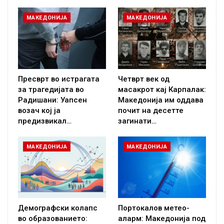
МАКЕДОНИЈА
МАКЕДОНИЈА
Пресврт во истрагата
Четврт век од
за трагедијата во
масакрот кај Карпалак:
Радишани: Уапсен
Македонија им оддава
возач кој ја
почит на десетте
предизвикал…
загинати…
МАКЕДОНИЈА
МАКЕДОНИЈА
Демографски колапс
Портокалов метео-
во образованието:
аларм: Македонија под