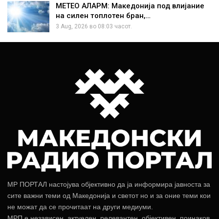
МЕТЕО АЛАРМ: Македонија под влијание
на силен топлотен бран,…
3 Aug, 2026 во 08:03 часот.
МР ПОРТАЛ настојува објективно да ја информира јавноста за
сите важни теми од Македонија и светот но и за оние теми кои
не можат да се прочитаат на други медиуми.
МРП е независен, актуелен, релевантен, објективен, поинаков.