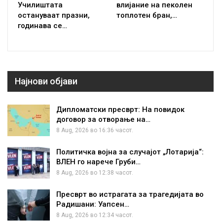
Училиштата
влијание на пеколен
остануваат празни,
топлотен бран,…
годинава се…
Најнови објави
Дипломатски пресврт: На повидок
договор за отворање на…
8 Aug, 2026 во 16:36 часот.
Политичка војна за случајот „Лотарија“:
ВЛЕН го нарече Груби…
8 Aug, 2026 во 12:38 часот.
Пресврт во истрагата за трагедијата во
Радишани: Уапсен…
8 Aug, 2026 во 12:34 часот.