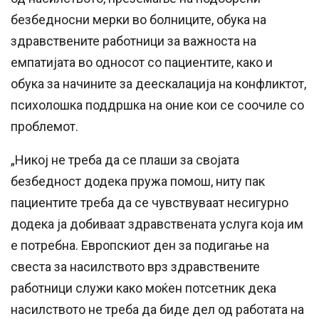
безбедносни мерки во болниците, обука на
здравствените работници за важноста на
емпатијата во односот со пациентите, како и
обука за начините за деескалација на конфликтот,
психолошка поддршка на оние кои се соочиле со
проблемот.
„Никој не треба да се плаши за својата
безбедност додека пружа помош, ниту пак
пациентите треба да се чувствуваат несигурно
додека ја добиваат здравствената услуга која им
е потребна. Европскиот ден за подигање на
свеста за насилството врз здравствените
работници служи како моќен потсетник дека
насилството не треба да биде дел од работата на