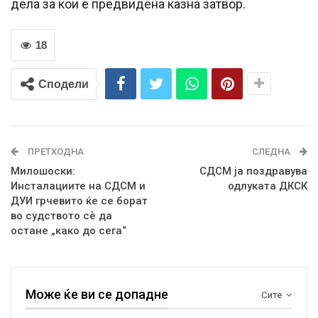
дела за кои е предвидена казна затвор.
18
Сподели
ПРЕТХОДНА
СЛЕДНА
Милошоски:
СДСМ ја поздравува
Инсталациите на СДСМ и
одлуката ДКСК
ДУИ грчевито ќе се борат
во судството сѐ да
остане „како до сега“
Може ќе ви се допадне
Сите