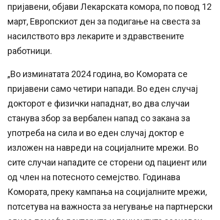
пријавени, објави Лекарската комора, по повод 12
март, Европскиот ден за подигање на свеста за
насилството врз лекарите и здравствените
работници.
„Во изминатата 2024 година, во Комората се
пријавени само четири напади. Во еден случај
докторот е физички нападнат, во два случаи
станува збор за вербален напад со закана за
употреба на сила и во еден случај доктор е
изложен на навреди на социјалните мрежи. Во
сите случаи нападите се сторени од пациент или
од член на потесното семејство. Годинава
Комората, преку кампања на социјалните мрежи,
потсетува на важноста за негување на партнерски