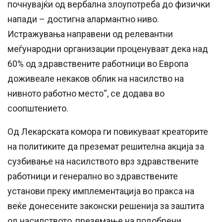
почнувајќи од вербална злоупотреба до физички
напади – достигна алармантно ниво.
Истражувања направени од релевантни
меѓународни организации проценуваат дека над
60% од здравствените работници во Европа
доживеале некаков облик на насилство на
нивното работно место“, се додава во
соопштението.
Од Лекарската комора ги повикуваат креаторите
на политиките да преземат решителна акција за
сузбивање на насилството врз здравствените
работници и генерално во здравствените
установи преку имплементација во пракса на
веќе донесените законски решенија за заштита
од насилството, преземање на подобрени