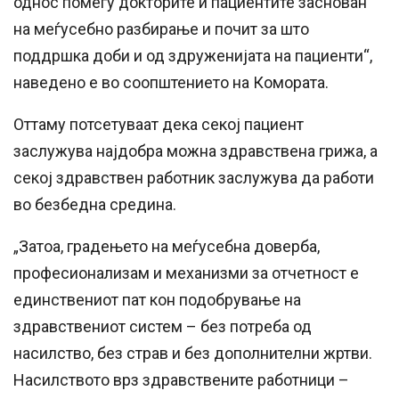
однос помеѓу докторите и пациентите заснован
на меѓусебно разбирање и почит за што
поддршка доби и од здруженијата на пациенти“,
наведено е во соопштението на Комората.
Оттаму потсетуваат дека секој пациент
заслужува најдобра можна здравствена грижа, а
секој здравствен работник заслужува да работи
во безбедна средина.
„Затоа, градењето на меѓусебна доверба,
професионализам и механизми за отчетност е
единствениот пат кон подобрување на
здравствениот систем – без потреба од
насилство, без страв и без дополнителни жртви.
Насилството врз здравствените работници –