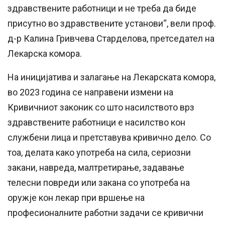
здравствените работници и не треба да биде
присутно во здравствените установи“, вели проф.
д-р Калина Гривчева Старделова, претседател на
Лекарска комора.
На иницијатива и залагање на Лекарската комора,
во 2023 година се направени измени на
Кривичниот законик со што насилството врз
здравствените работници е насилство кон
службени лица и претставува кривично дело. Со
тоа, делата како употреба на сила, сериозни
закани, навреда, малтретирање, задавање
телесни повреди или закана со употреба на
оружје кон лекар при вршење на
професионалните работни задачи се кривични