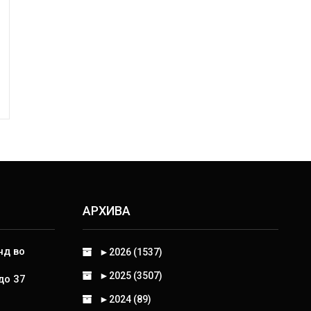
АРХИВА
нд во
►
2026 (1537)
►
2025 (3507)
до 37
►
2024 (89)