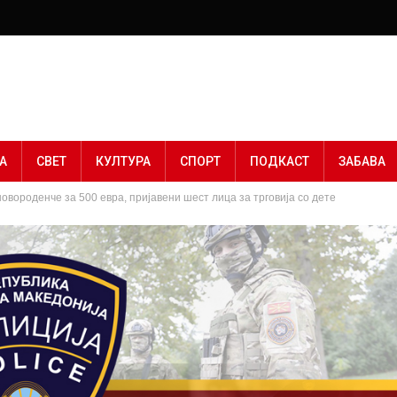
А
СВЕТ
КУЛТУРА
СПОРТ
ПОДКАСТ
ЗАБАВА
 новороденче за 500 евра, пријавени шест лица за трговија со дете