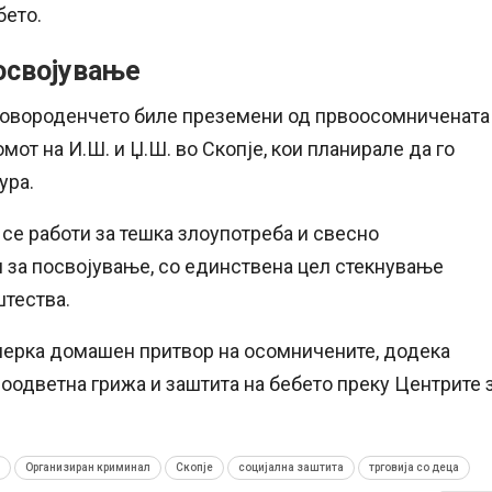
бето.
освојување
 новороденчето биле преземени од првоосомничената
мот на И.Ш. и Џ.Ш. во Скопје, кои планирале да го
ура.
 се работи за тешка злоупотреба и свесно
 за посвојување, со единствена цел стекнување
штества.
мерка домашен притвор на осомничените, додека
одветна грижа и заштита на бебето преку Центрите 
Организиран криминал
Скопје
социјална заштита
трговија со деца