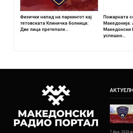
Физички напад на паркингот кај
Пожарната со
тетовската Клиничка болница:
Македонија: 
Две лица претепале…
Македонски 
успешно…
АКТУЕЛ
7 Aug, 2026 в