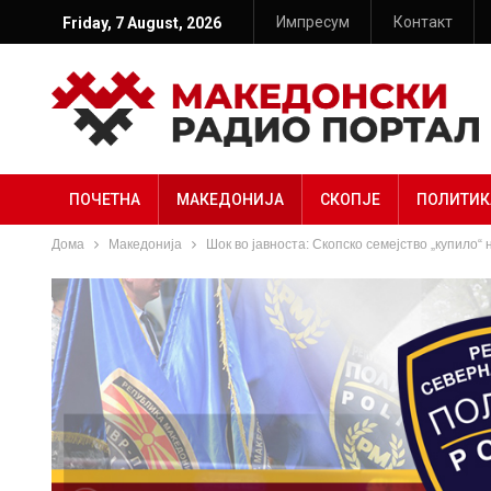
Импресум
Контакт
Friday, 7 August, 2026
ПОЧЕТНА
МАКЕДОНИЈА
СКОПЈЕ
ПОЛИТИК
Дома
Македонија
Шок во јавноста: Скопско семејство „купило“