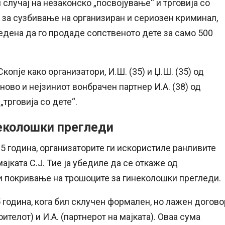
случај на незаконско „посвојување“ и трговија со
т за сузбивање на организиран и сериозен криминал,
бедена да го продаде сопственото дете за само 500
Скопје како организатори, И.Ш. (35) и Џ.Ш. (35) од
аново и нејзиниот вонбрачен партнер И.А. (38) од
„трговија со дете“.
неколошки прегледи
5 година, организаторите ги искористиле ранливите
јката С.Ј. Тие ја убедиле да се откаже од
и покривање на трошоците за гинеколошки прегледи.
 година, кога бил склучен формален, но лажен догово
ителот) и И.А. (партнерот на мајката). Оваа сума