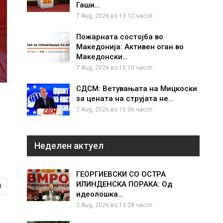
Гаши…
7 Aug, 2026 во 13:12 часот.
Пожарната состојба во
Македонија: Активен оган во
Македонски…
7 Aug, 2026 во 10:10 часот.
СДСМ: Ветувањата на Мицкоски
за цената на струјата не…
7 Aug, 2026 во 10:06 часот.
Неделен актуел
ГЕОРГИЕВСКИ СО ОСТРА
ИЛИНДЕНСКА ПОРАКА: Од
8
идеолошка…
2 Aug, 2026 во 13:28 часот.