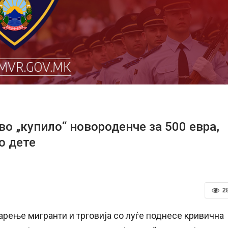
во „купило“ новороденче за 500 евра,
о дете
2
рење мигранти и трговија со луѓе поднесе кривична