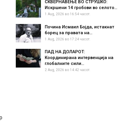
СКВЕРНАВЕЊЕ ВО СТРУШКО:
Искршени 14 гробови во селото…
1 Aug, 2026 во 16:54 часот.
Почина Исмаил Бојда, истакнат
борец за правата на…
1 Aug, 2026 во 17:24 часот.
ПАД НА ДОЛАРОТ:
Координирана интервенција на
глобалните сили…
2 Aug, 2026 во 14:42 часот.
р