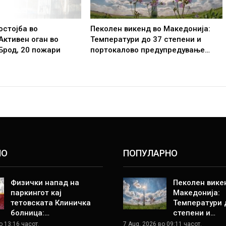
стојба во
Пеколен викенд во Македонија:
Активен оган во
Температури до 37 степени и
Брод, 20 пожари
портокалово предупредување…
НО
ПОПУЛАРНО
Физички напад на
Пеколен вике
паркингот кај
Македонија:
тетовската Клиничка
Температури 
болница:…
степени и…
о 13:16 часот.
7 Aug, 2026 во 09:11 часот.