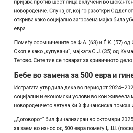
пријава против шест лица вклучени во шокантен 
новороденче. Случајот, кој го разоткри Оддело
открива како социјално загрозена мајка била у
евра.
Помеѓу осомничените се Ф.А. (63) и Ѓ.К. (57) од 
Скопје како „купувачи“, мајката С.Ј. (35) од Кум
Тетово. Сите тие се товарат за кривичното дело 
Бебе во замена за 500 евра и ги
Истрагата утврдила дека во периодот 2024–202
социјални и економски услови во кои живеела ма
новороденчето ветувајќи ѝ финансиска помош 
„Договорот“ бил финализиран во октомври 2025
за заем во износ од 500 евра помеѓу Џ.Ш. (посво