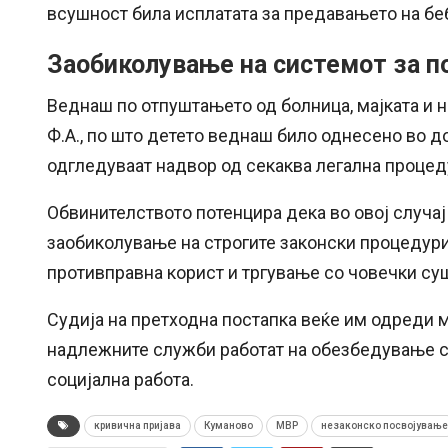
всушност била исплатата за предавањето на бе
Заобиколување на системот за п
Веднаш по отпуштањето од болница, мајката и
Ф.А., по што детето веднаш било однесено во до
одгледуваат надвор од секаква легална процед
Обвинителството потенцира дека во овој случај
заобиколување на строгите законски процедури
противправна корист и тргување со човечки су
Судија на претходна постапка веќе им одреди 
надлежните служби работат на обезбедување со
социјална работа.
кривична пријава
Куманово
МВР
незаконско посвојување