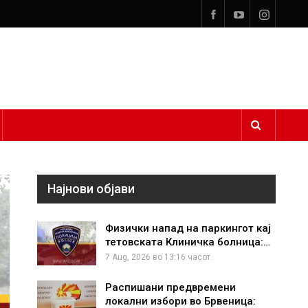
Најнови објави
Физички напад на паркингот кај
тетовската Клиничка болница:…
7 Aug, 2026 во 13:16 часот.
Распишани предвремени
локални избори во Брвеница: