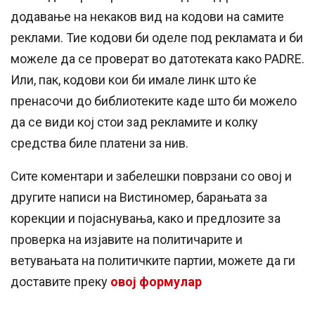
додавање на некаков вид на кодови на самите
реклами. Тие кодови би оделе под рекламата и би
можеле да се проверат во датотеката како PADRE.
Или, пак, кодови кои би имале линк што ќе
пренасочи до библиотеките каде што би можело
да се види кој стои зад рекламите и колку
средства биле платени за нив.
Сите коментари и забелешки поврзани со овој и
другите написи на Вистиномер, барањата за
корекции и појаснувања, како и предлозите за
проверка на изјавите на политичарите и
ветувањата на политичките партии, можете да ги
доставите преку
овој формулар