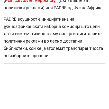
„
Political Advert Repository
“ (Складиште за
политички реклами) или PADRE од Јужна Африка.
PADRE всушност e иницијативна на
јужноафриканската изборна комисија што цели
да ги систематизира токму онлајн и дигиталните
политички реклами во лесно достапни
библиотеки, кои ќе ја зголемат транспарентноста
во изборните процеси.