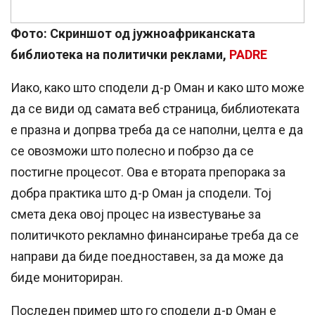
Фото: Скриншот од јужноафриканската
библиотека на политички реклами,
PADRE
Иако, како што сподели д-р Оман и како што може
да се види од самата веб страница, библиотеката
е празна и допрва треба да се наполни, целта е да
се овозможи што полесно и побрзо да се
постигне процесот. Ова е втората препорака за
добра практика што д-р Оман ја сподели. Тој
смета дека овој процес на известување за
политичкото рекламно финансирање треба да се
направи да биде поедноставен, за да може да
биде мониториран.
Последен пример што го сподели д-р Оман е