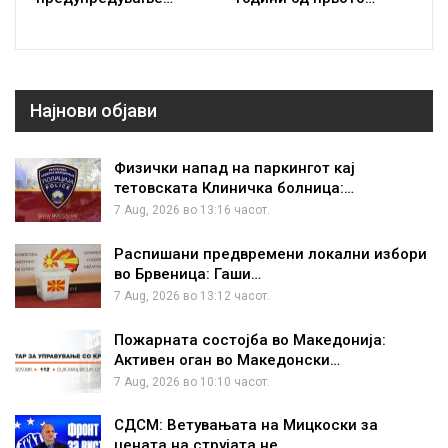
Најнови објави
Физички напад на паркингот кај
тетовската Клиничка болница:…
7 Aug, 2026 во 13:16 часот.
Распишани предвремени локални избори
во Брвеница: Гаши…
7 Aug, 2026 во 13:12 часот.
Пожарната состојба во Македонија:
Активен оган во Македонски…
7 Aug, 2026 во 10:10 часот.
СДСМ: Ветувањата на Мицкоски за
цената на струјата не…