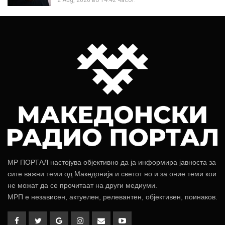
2 Aug, 2026 во 14:42 часот.
МР ПОРТАЛ настојува објективно да ја информира јавноста за
сите важни теми од Македонија и светот но и за оние теми кои
не можат да се прочитаат на други медиуми.
МРП е независен, актуелен, релевантен, објективен, поинаков.