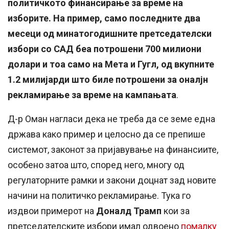
политичкото финансирање за време на
изборите. На пример, само последните два
месеци од минатогодишните претседателски
избори со САД беа потрошени 700 милиони
долари и тоа само на Мета и Гугл, од вкупните
1.2 милијарди што биле потрошени за оналјн
рекламирање за време на кампањата
.
Д-р Оман нагласи дека не треба да се земе една
држава како пример и целосно да се препише
системот, законот за пријавување на финансиите,
особено затоа што, според него, многу од
регулаторните рамки и закони доцнат зад новите
начини на политичко рекламирање. Тука го
издвои примерот на
Доналд Трамп
кои за
претседателските избори имал одвоено
помалку