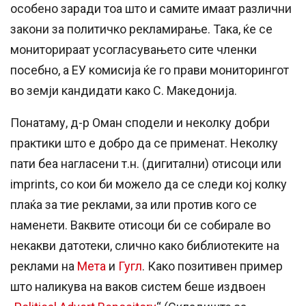
особено заради тоа што и самите имаат различни
закони за политичко рекламирање. Така, ќе се
мониторираат усогласувањето сите членки
посебно, а ЕУ комисија ќе го прави мониторингот
во земји кандидати како С. Македонија.
Понатаму, д-р Оман сподели и неколку добри
практики што е добро да се применат. Неколку
пати беа нагласени т.н. (дигитални) отисоци или
imprints, со кои би можело да се следи кој колку
плаќа за тие реклами, за или против кого се
наменети. Ваквите отисоци би се собирале во
некакви датотеки, слично како библиотеките на
реклами на
Мета
и
Гугл
. Како позитивен пример
што наликува на ваков систем беше издвоен