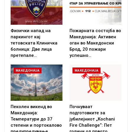
Физички напад на
Пожарната состојба во
паркингот кај
Македонија: Активен
тетовската Клиничка
оган во Македонски
болница: Две лица
Брод, 20 пожари
претепале…
успешно…
МАКЕДОНИЈА
МАКЕДОНИЈА
Пеколен викенд во
Почнуваат
Македонија:
подготовките за
Температури до 37
јубилејниот „Kochani
степени и портокалово
Fire Challenge“: Пет
предупредување…
години од првото…