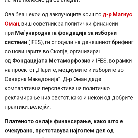
Ова беа некои од заклучоците коишто
д-р Магнус
Оман
, виш советник за политички финансии
при
Меѓународната фондација за изборни
системи
(IFES), ги сподели на денешниот брифинг
со новинарите во Скопје, организиран
од
Фондацијата Метаморфозис
и IFES, во рамки
на проектот „Парите, медиумите и изборите во
Северна Македонија“. Д-р Оман даде
компаративна перспектива на политичко
рекламирање низ светот, како и некои од добрите
практики, велејќи:
Платеното онлајн финансирање, како што е
очекувано, претставува најголем дел од