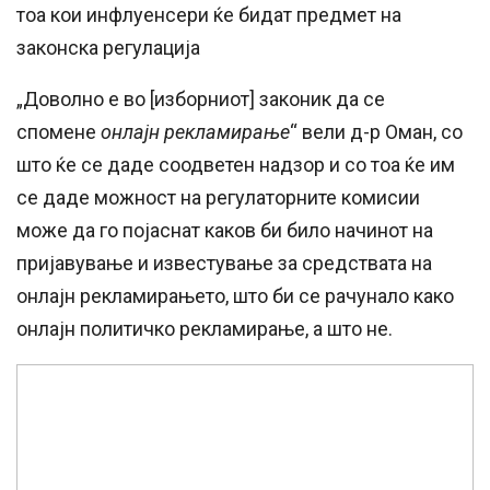
тоа кои инфлуенсери ќе бидат предмет на
законска регулација
„Доволно е во [изборниот] законик да се
спомене
онлајн рекламирање
“ вели д-р Оман, со
што ќе се даде соодветен надзор и со тоа ќе им
се даде можност на регулаторните комисии
може да го појаснат каков би било начинот на
пријавување и известување за средствата на
онлајн рекламирањето, што би се рачунало како
онлајн политичко рекламирање, а што не.