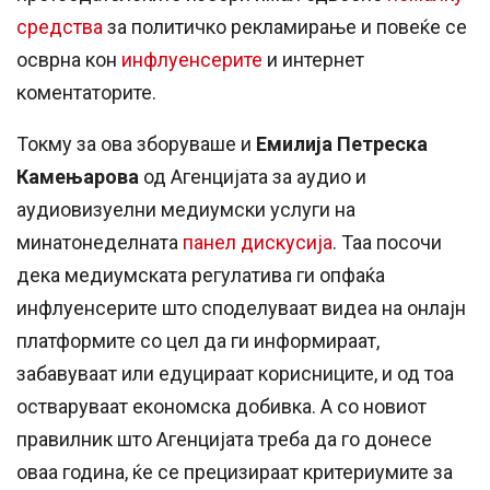
средства
за политичко рекламирање и повеќе се
осврна кон
инфлуенсерите
и интернет
коментаторите.
Токму за ова зборуваше и
Емилија
Петреска
Камењарова
од Агенцијата за аудио и
аудиовизуелни медиумски услуги на
минатонеделната
панел дискусија
. Таа посочи
дека медиумската регулатива ги опфаќа
инфлуенсерите што споделуваат видеа на онлајн
платформите со цел да ги информираат,
забавуваат или едуцираат корисниците, и од тоа
остваруваат економска добивка. А со новиот
правилник што Агенцијата треба да го донесе
оваа година, ќе се прецизираат критериумите за