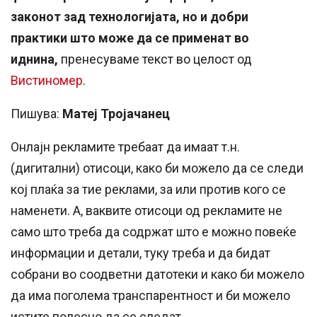
законот зад технологијата, но и добри
практики што може да се применат во
иднина,
пренесуваме текст во целост од
Вистиномер
.
Пишува:
Матеј Тројачанец
Онлајн рекламите требаат да имаат т.н.
(дигитални) отисоци, како би можело да се следи
кој плаќа за тие реклами, за или против кого се
наменети. А, ваквите отисоци од рекламите не
само што треба да содржат што е можно повеќе
информации и детали, туку треба и да бидат
собрани во соодветни датотеки и како би можело
да има поголема транспарентност и би можело
истите полесно да се следат.