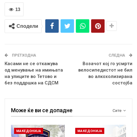
13
Сподели
ПРЕТХОДНА
СЛЕДНА
Касами не се откажува
Возачот кој го усмрти
од менување на имињата
велосипедистот не бил
на улиците во Тетово и
во алкохолизирана
без поддршка на СДСМ
состојба
Може ќе ви се допадне
Сите
МАКЕДОНИЈА
МАКЕДОНИЈА