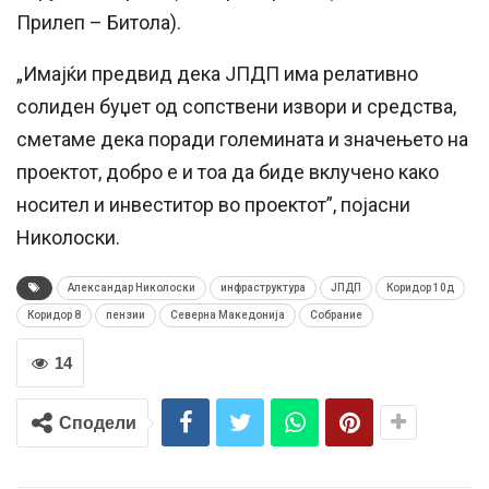
Прилеп – Битола).
„Имајќи предвид дека ЈПДП има релативно
солиден буџет од сопствени извори и средства,
сметаме дека поради големината и значењето на
проектот, добро е и тоа да биде вклучено како
носител и инвеститор во проектот”, појасни
Николоски.
Александар Николоски
инфраструктура
ЈПДП
Коридор 10д
Коридор 8
пензии
Северна Македонија
Собрание
14
Сподели