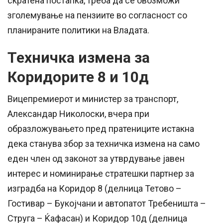
скратена постапка, треба да се овозможи
зголемување на пензиите во согласност со
планираните политики на Владата.
Техничка измена за
Коридорите 8 и 10д
Вицепремиерот и министер за транспорт,
Александар Николоски, вчера при
образложувањето пред пратениците истакна
дека станува збор за техничка измена на само
еден член од законот за утврдување јавен
интерес и номинирање стратешки партнер за
изградба на Коридор 8 (делница Тетово –
Гостивар – Букојчани и автопатот Требеништа –
Струга – Ќафасан) и Коридор 10д (делница