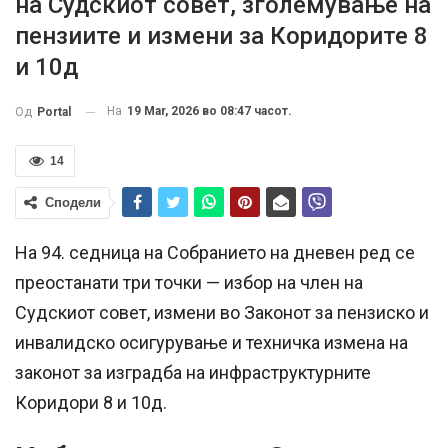
на Судскиот совет, зголемување на
пензиите и измени за Коридорите 8
и 10д
На
19 Mar, 2026 во 08:47 часот.
Од
Portal
14
Сподели
На 94. седница на Собранието на дневен ред се
преостанати три точки — избор на член на
Судскиот совет, измени во Законот за пензиско и
инвалидско осигурување и техничка измена на
законот за изградба на инфраструктурните
Коридори 8 и 10д.