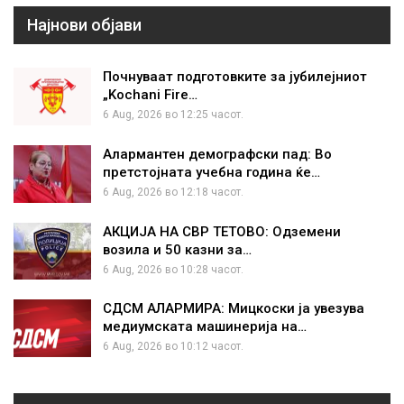
Најнови објави
Почнуваат подготовките за јубилејниот
„Kochani Fire…
6 Aug, 2026 во 12:25 часот.
Алармантен демографски пад: Во
претстојната учебна година ќе…
6 Aug, 2026 во 12:18 часот.
АКЦИЈА НА СВР ТЕТОВО: Одземени
возила и 50 казни за…
6 Aug, 2026 во 10:28 часот.
СДСМ АЛАРМИРА: Мицкоски ја увезува
медиумската машинерија на…
6 Aug, 2026 во 10:12 часот.