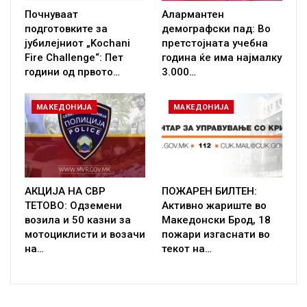
Почнуваат
Алармантен
подготовките за
демографски пад: Во
јубилејниот „Kochani
претстојната учебна
Fire Challenge“: Пет
година ќе има најмалку
години од првото…
3.000…
МАКЕДОНИЈА
МАКЕДОНИЈА
АКЦИЈА НА СВР
ПОЖАРЕН БИЛТЕН:
ТЕТОВО: Одземени
Активно жариште во
возила и 50 казни за
Македонски Брод, 18
мотоциклисти и возачи
пожари изгаснати во
на…
текот на…