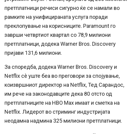
претплатници речиси сигурно ќе се намали во
рамките на унифицираната услуга поради
преклопување на корисниците. Paramount го
заврши четвртиот квартал со 78,9 милиони
претплатници, додека Warner Bros. Discovery
пријави 131,6 милиони.
За споредба, додека Warner Bros. Discovery и
Netflix сè уште беа во преговори за спојување,
коизвршниот директор на Netflix, Тед Сарандос,
им рече на законодавците дека 80 отсто од
претплатниците на HBO Max имаат и сметка на
Netflix. Лидерот во стриминг индустријата
неодамна надмина 325 милиони претплатници.