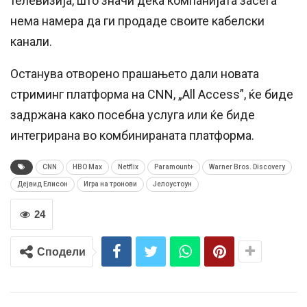
телевизија, што значи дека компанијата засега
нема намера да ги продаде своите кабелски
канали.
Останува отворено прашањето дали новата
стриминг платформа на CNN, „All Access”, ќе биде
задржана како посебна услуга или ќе биде
интегрирана во комбинираната платформа.
CNN
HBO Max
Netflix
Paramount+
Warner Bros. Discovery
Дејвид Елисон
Игра на тронови
Јелоустоун
24
Сподели