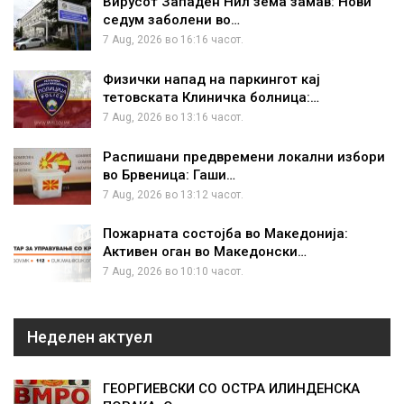
Вирусот Западен Нил зема замав: Нови
седум заболени во…
7 Aug, 2026 во 16:16 часот.
Физички напад на паркингот кај
тетовската Клиничка болница:…
7 Aug, 2026 во 13:16 часот.
Распишани предвремени локални избори
во Брвеница: Гаши…
7 Aug, 2026 во 13:12 часот.
Пожарната состојба во Македонија:
Активен оган во Македонски…
7 Aug, 2026 во 10:10 часот.
Неделен актуел
ГЕОРГИЕВСКИ СО ОСТРА ИЛИНДЕНСКА