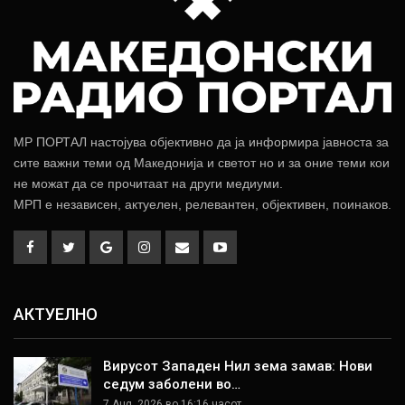
МР ПОРТАЛ настојува објективно да ја информира јавноста за
сите важни теми од Македонија и светот но и за оние теми кои
не можат да се прочитаат на други медиуми.
МРП е независен, актуелен, релевантен, објективен, поинаков.
АКТУЕЛНО
Вирусот Западен Нил зема замав: Нови
седум заболени во…
7 Aug, 2026 во 16:16 часот.