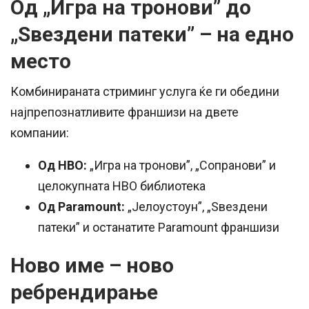
Од „Игра на тронови” до
„Ѕвездени патеки” – на едно
место
Комбинираната стриминг услуга ќе ги обедини
најпрепознатливите франшизи на двете
компании:
Од HBO:
„Игра на тронови”, „Сопранови” и
целокупната HBO библиотека
Од Paramount:
„Јелоустоун”, „Ѕвездени
патеки” и останатите Paramount франшизи
Ново име – ново
ребрендирање