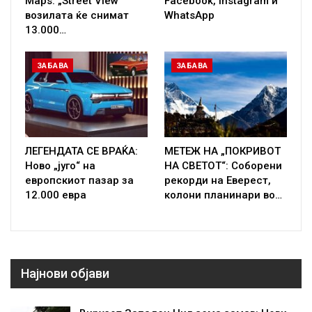
Maps: „Street View“
Facebook, Instagram и
возилата ќе снимат
WhatsApp
13.000…
ЗАБАВА
ЗАБАВА
ЛЕГЕНДАТА СЕ ВРАЌА:
МЕТЕЖ НА „ПОКРИВОТ
Ново „југо“ на
НА СВЕТОТ“: Соборени
европскиот пазар за
рекорди на Еверест,
12.000 евра
колони планинари во…
Најнови објави