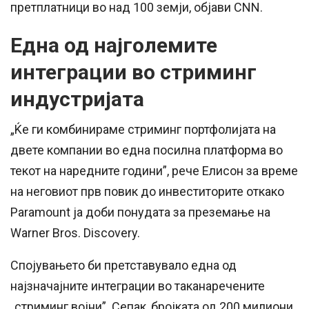
претплатници во над 100 земји, објави CNN.
Една од најголемите
интеграции во стриминг
индустријата
„Ќе ги комбинираме стриминг портфолијата на
двете компании во една посилна платформа во
текот на наредните години”, рече Елисон за време
на неговиот прв повик до инвеститорите откако
Paramount ја доби понудата за преземање на
Warner Bros. Discovery.
Спојувањето би претставувало една од
најзначајните интеграции во таканаречените
„стриминг војни”. Сепак, бројката од 200 милиони