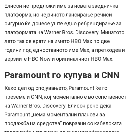
Елисон не предложи име за новата заедничка
платформа, но нејзиното лансирање речиси
сигурно ќе донесе уште едно ребрендирање за
платформата на Warner Bros. Discovery. Минатото
лето таа се врати на името HBO Max по две
години под едноставното име Max, а претходеа и
верзиите HBO Now и оригиналниот HBO Max.
Paramount го купува и CNN
Како дел од спојувањето, Paramount ќе го
преземе и CNN, кој моментално е во сопственост
на Warner Bros. Discovery. Елисон рече дека
Paramount „нема моментални планови за
продажба на средства” поврзани со кабелската