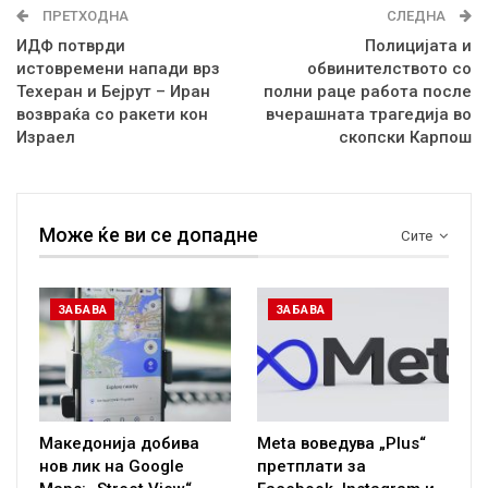
ПРЕТХОДНА
СЛЕДНА
ИДФ потврди
Полицијата и
истовремени напади врз
обвинителството со
Техеран и Бејрут – Иран
полни раце работа после
возвраќа со ракети кон
вчерашната трагедија во
Израел
скопски Карпош
Може ќе ви се допадне
Сите
ЗАБАВА
ЗАБАВА
Македонија добива
Meta воведува „Plus“
нов лик на Google
претплати за