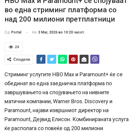
HBO Max и Paramount+ се спојуваат
во една стриминг платформа со
над 200 милиони претплатници
На
3 Mar, 2026 во 10:20 часот.
Од
Portal
24
Сподели
Стриминг услугите HBO Max и Paramount+ ќе се
обединат во една заедничка платформа по
завршувањето на спојувањето на нивните
матични компании, Warner Bros. Discovery и
Paramount, најави извршниот директор на
Paramount, Дејвид Елисон. Комбинираната услуга
ќе располага со повеќе од 200 милиони